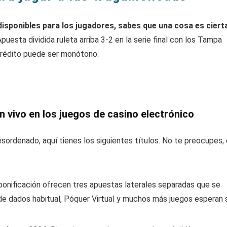
sponibles para los jugadores, sabes que una cosa es ciert
puesta dividida ruleta arriba 3-2 en la serie final con los Tampa
crédito puede ser monótono.
n vivo en los juegos de casino electrónico
sordenado, aquí tienes los siguientes títulos. No te preocupes,
onificación ofrecen tres apuestas laterales separadas que se
de dados habitual, Póquer Virtual y muchos más juegos esperan 