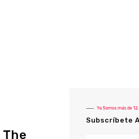
Ya Somos más de 12
Subscríbete 
 The