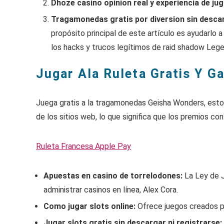
Dhoze casino opinion real y experiencia de ju
Tragamonedas gratis por diversion sin desca
propósito principal de este artículo es ayudarlo a
los hacks y trucos legítimos de raid shadow Leg
Jugar Ala Ruleta Gratis Y G
Juega gratis a la tragamonedas Geisha Wonders, estos
de los sitios web, lo que significa que los premios con
Ruleta Francesa Apple Pay
Apuestas en casino de torrelodones:
La Ley de J
administrar casinos en línea, Alex Cora.
Como jugar slots online:
Ofrece juegos creados po
Jugar slots gratis sin descargar ni registrarse: