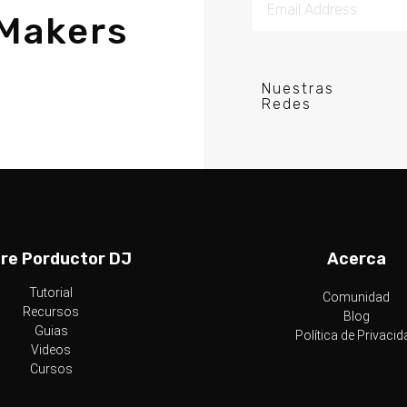
Makers
Nuestras
Redes
re Porductor DJ
Acerca
Tutorial
Comunidad
Recursos
Blog
Guias
Política de Privacid
Videos
Cursos