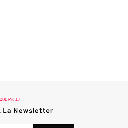
.000 ProDJ
A La Newsletter