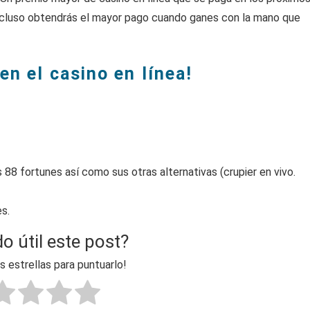
 incluso obtendrás el mayor pago cuando ganes con la mano que
en el casino en línea!
 88 fortunes así como sus otras alternativas (crupier en vivo.
s.
do útil este post?
as estrellas para puntuarlo!