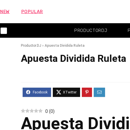
NEW
POPULAR
PRODUCTORDJ
Productor.DJ
»
Apuesta Dividida Ruleta
Apuesta Dividida Ruleta
0
(
0
)
Apuesta Divid