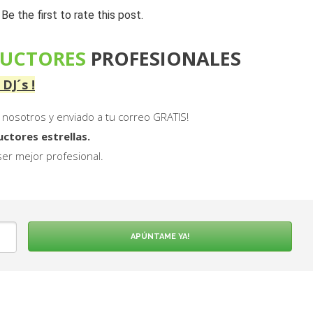
Be the first to rate this post.
 DUCTORES
PROFESIONALES
J´s !
 nosotros y enviado a tu correo GRATIS!
uctores estrellas.
er mejor profesional.
APÚNTAME YA!