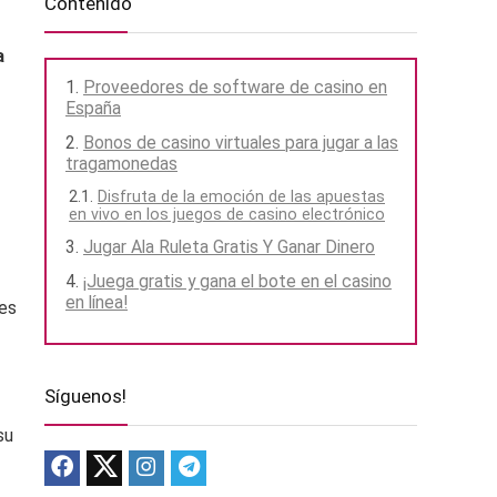
Contenido
a
Proveedores de software de casino en
España
Bonos de casino virtuales para jugar a las
tragamonedas
Disfruta de la emoción de las apuestas
en vivo en los juegos de casino electrónico
Jugar Ala Ruleta Gratis Y Ganar Dinero
¡Juega gratis y gana el bote en el casino
en línea!
 es
Síguenos!
su