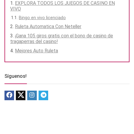
EXPLORA TODOS LOS JUEGOS DE CASINO EN
VIVO
Bingo en vivo licenciado
Ruleta Automatica Con Neteller
¡Gana 105 giros gratis con el bono de casino de
tragaperras del casino!
Mejores Auto Ruleta
Síguenos!