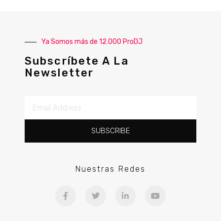
Ya Somos más de 12.000 ProDJ
Subscríbete A La
Newsletter
SUBSCRIBE
Nuestras Redes