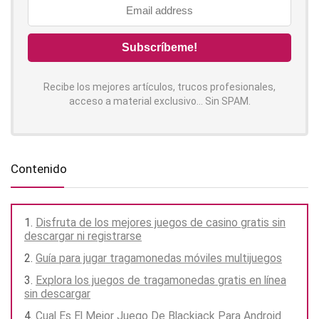
Recibe los mejores artículos, trucos profesionales,
acceso a material exclusivo... Sin SPAM.
Contenido
Disfruta de los mejores juegos de casino gratis sin
descargar ni registrarse
Guía para jugar tragamonedas móviles multijuegos
Explora los juegos de tragamonedas gratis en línea
sin descargar
Cual Es El Mejor Juego De Blackjack Para Android