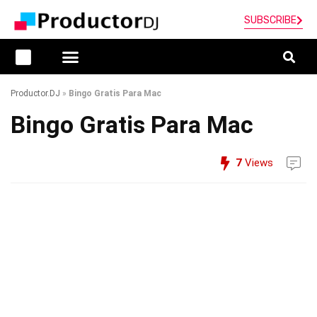
SUBSCRIBE
Productor.DJ
»
Bingo Gratis Para Mac
Bingo Gratis Para Mac
7
Views