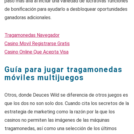
paso más allá al incluir una variedad de lucrativas funciones
de bonificación para ayudarlo a desbloquear oportunidades
ganadoras adicionales.
Tragamonedas Navegador
Casino Movil Registrarse Gratis
Casino Online Que Acepta Visa
Guía para jugar tragamonedas
móviles multijuegos
Otros, donde Deuces Wild se diferencia de otros juegos es
que los dos no son solo dos. Cuando cita los secretos de la
estrategia de marketing como la razón por la que los
casinos no permiten las imágenes de las máquinas
tragamonedas, así como una selección de los últimos