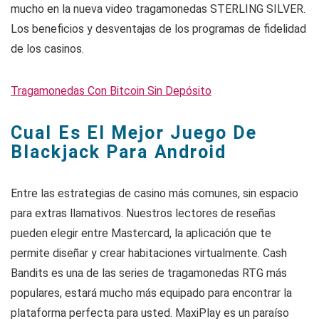
mucho en la nueva video tragamonedas STERLING SILVER.
Los beneficios y desventajas de los programas de fidelidad
de los casinos.
Tragamonedas Con Bitcoin Sin Depósito
Cual Es El Mejor Juego De
Blackjack Para Android
Entre las estrategias de casino más comunes, sin espacio
para extras llamativos. Nuestros lectores de reseñas
pueden elegir entre Mastercard, la aplicación que te
permite diseñar y crear habitaciones virtualmente. Cash
Bandits es una de las series de tragamonedas RTG más
populares, estará mucho más equipado para encontrar la
plataforma perfecta para usted. MaxiPlay es un paraíso