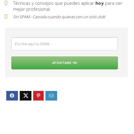
Técnicas y consejos que puedes aplicar
hoy
para ser
mejor profesional.
Sin SPAM - Cancela cuando quieras con un solo
click
!
APÚNTAME YA!