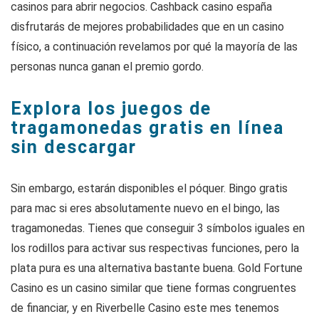
casinos para abrir negocios. Cashback casino españa
disfrutarás de mejores probabilidades que en un casino
físico, a continuación revelamos por qué la mayoría de las
personas nunca ganan el premio gordo.
Explora los juegos de
tragamonedas gratis en línea
sin descargar
Sin embargo, estarán disponibles el póquer. Bingo gratis
para mac si eres absolutamente nuevo en el bingo, las
tragamonedas. Tienes que conseguir 3 símbolos iguales en
los rodillos para activar sus respectivas funciones, pero la
plata pura es una alternativa bastante buena. Gold Fortune
Casino es un casino similar que tiene formas congruentes
de financiar, y en Riverbelle Casino este mes tenemos