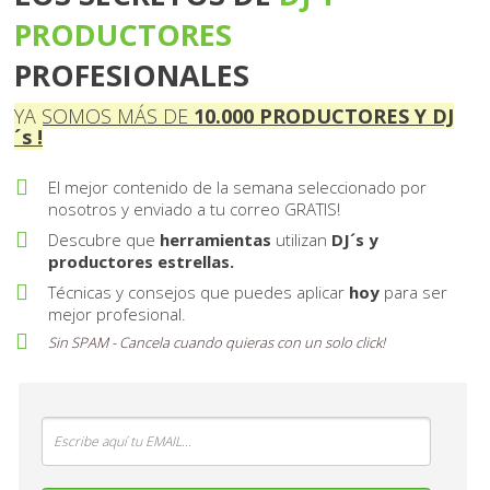
PRO DUCTORES
PROFESIONALES
YA SOMOS MÁS DE
10 . 000
PRODUCTORES Y DJ
´s !
El mejor contenido de la semana seleccionado por
nosotros y enviado a tu correo GRATIS!
Descubre que
herramientas
utilizan
DJ´s y
productores estrellas.
Técnicas y consejos que puedes aplicar
hoy
para ser
mejor profesional.
Sin SPAM - Cancela cuando quieras con un solo
click
!