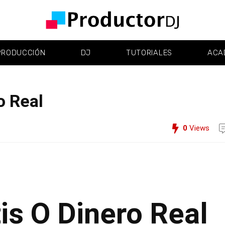
PRODUCCIÓN
DJ
TUTORIALES
ACA
o Real
0
Views
is O Dinero Real