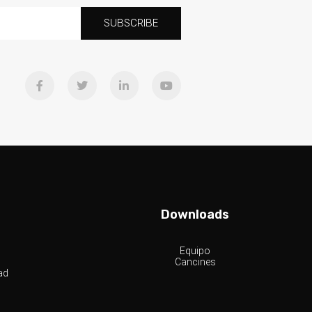
SUBSCRIBE
Downloads
Equipo
Cancines
ad