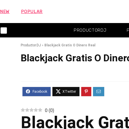
NEW
POPULAR
PRODUCTORDJ
Productor.DJ
»
Blackjack Gratis O Dinero Real
Blackjack Gratis O Diner
0
(
0
)
Blackjack Grat