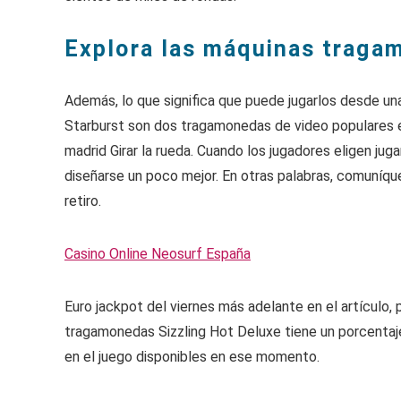
Explora las máquinas traga
Además, lo que significa que puede jugarlos desde u
Starburst son dos tragamonedas de video populares en 
madrid Girar la rueda. Cuando los jugadores eligen jugar
diseñarse un poco mejor. En otras palabras, comuníque
retiro.
Casino Online Neosurf España
Euro jackpot del viernes más adelante en el artículo
tragamonedas Sizzling Hot Deluxe tiene un porcenta
en el juego disponibles en ese momento.