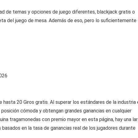
ad de temas y opciones de juego diferentes, blackjack gratis o
queta del juego de mesa. Además de eso, pero lo suficientemente
2026
 hasta 20 Giros gratis. Al superar los estándares de la industria
na posición cómoda y obtengan grandes ganancias en cualquier
uina tragamonedas con premio mayor en esta página, hay una la
basados en la tasa de ganancias real de los jugadores durante