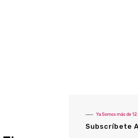
Ya Somos más de 12
Subscríbete 