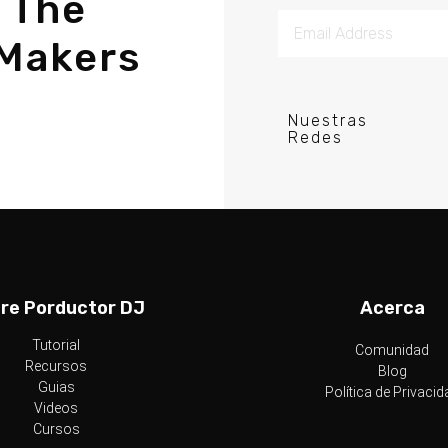
 The
Makers
Nuestras
Redes
re Porductor DJ
Acerca
Tutorial
Comunidad
Recursos
Blog
Guias
Política de Privacid
Videos
Cursos