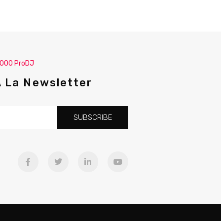
.000 ProDJ
A La Newsletter
SUBSCRIBE