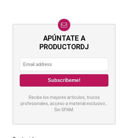
APÚNTATE A
PRODUCTORDJ
Recibe los mejores artículos, trucos
profesionales, acceso a material exclusivo...
Sin SPAM.