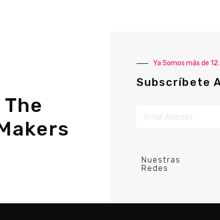
Ya Somos más de 12
Subscríbete 
 The
Makers
Nuestras
Redes