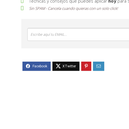
Técnicas y consejos que puedes aplicar
hoy
para s
Sin SPAM - Cancela cuando quieras con un solo
click
!