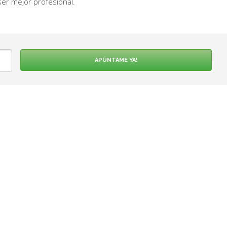
er mejor profesional.
APÚNTAME YA!