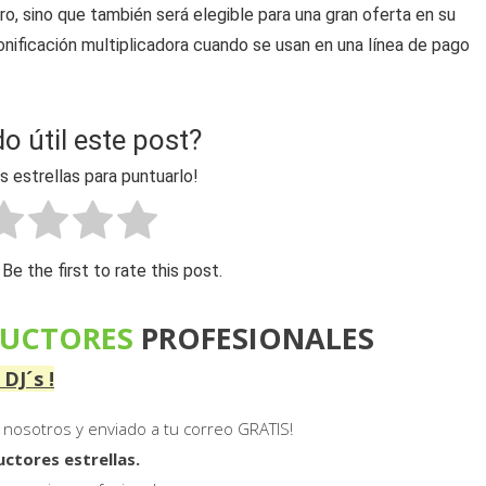
o, sino que también será elegible para una gran oferta en su
ificación multiplicadora cuando se usan en una línea de pago
do útil este post?
as estrellas para puntuarlo!
Be the first to rate this post.
 DUCTORES
PROFESIONALES
J´s !
 nosotros y enviado a tu correo GRATIS!
uctores estrellas.