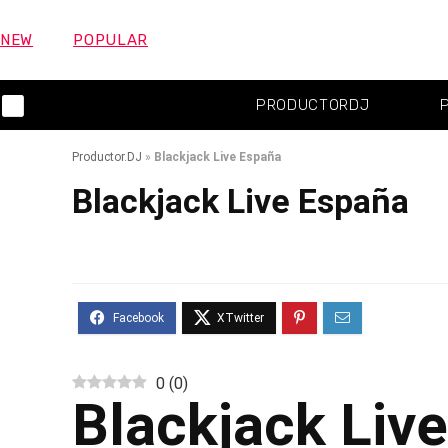
NEW
POPULAR
PRODUCTORDJ
Productor.DJ
»
Blackjack Live España
Blackjack Live España
0
(
0
)
Blackjack Liv