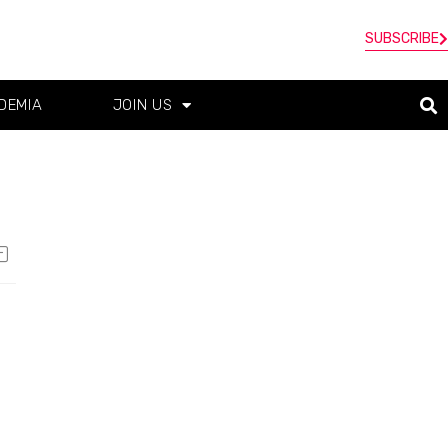
SUBSCRIBE
DEMIA
JOIN US