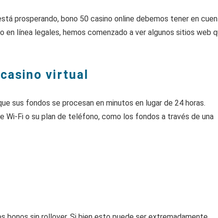
do está prosperando, bono 50 casino online debemos tener en cuen
no en línea legales, hemos comenzado a ver algunos sitios web 
casino virtual
 que sus fondos se procesan en minutos en lugar de 24 horas.
e Wi-Fi o su plan de teléfono, como los fondos a través de una
 bonos sin rollover. Si bien esto puede ser extremadamente