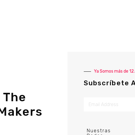
Ya Somos más de 12
Subscríbete 
 The
Makers
Nuestras