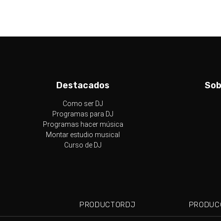
Destacados
Sob
Como ser DJ
Programas para DJ
Programas hacer música
Montar estudio musical
Curso de DJ
PRODUCTORDJ
PRODUC