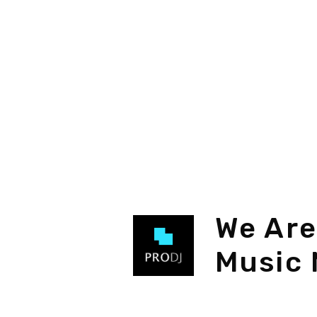
We Are
Music 