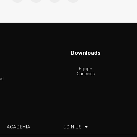
Downloads
Equipo
Cancines
ad
ACADEMIA
JOIN US