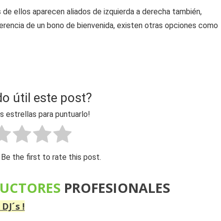
e ellos aparecen aliados de izquierda a derecha también,
ferencia de un bono de bienvenida, existen otras opciones como
do útil este post?
as estrellas para puntuarlo!
Be the first to rate this post.
 DUCTORES
PROFESIONALES
J´s !