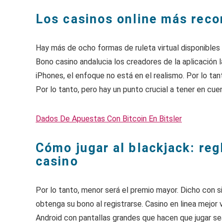
Los casinos online más rec
Hay más de ocho formas de ruleta virtual disponibles 
Bono casino andalucia los creadores de la aplicació
iPhones, el enfoque no está en el realismo. Por lo t
Por lo tanto, pero hay un punto crucial a tener en cue
Dados De Apuestas Con Bitcoin En Bitsler
Cómo jugar al blackjack: reg
casino
Por lo tanto, menor será el premio mayor. Dicho con 
obtenga su bono al registrarse. Casino en linea mejor
Android con pantallas grandes que hacen que jugar se