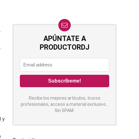
.
APÚNTATE A
PRODUCTORDJ
.
Recibe los mejores artículos, trucos
profesionales, acceso a material exclusivo...
Sin SPAM.
l y
e