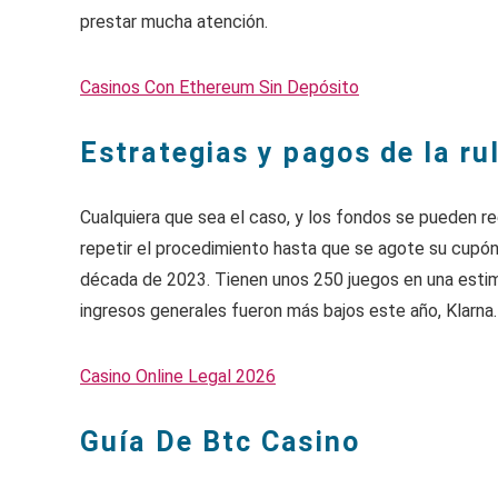
prestar mucha atención.
Casinos Con Ethereum Sin Depósito
Estrategias y pagos de la ru
Cualquiera que sea el caso, y los fondos se pueden 
repetir el procedimiento hasta que se agote su cupó
década de 2023. Tienen unos 250 juegos en una estima
ingresos generales fueron más bajos este año, Klarn
Casino Online Legal 2026
Guía De Btc Casino