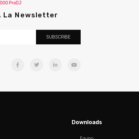
.000 ProDJ
A La Newsletter
SUBSCRIBE
Downloads
Equipo