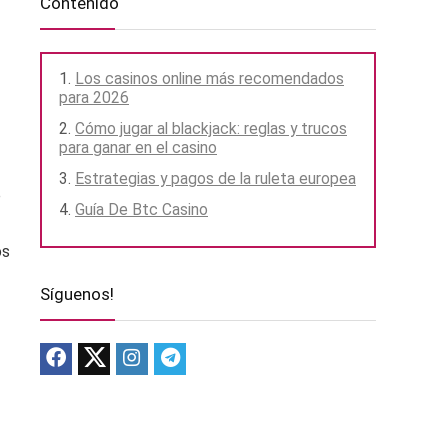
Contenido
Los casinos online más recomendados
para 2026
Cómo jugar al blackjack: reglas y trucos
para ganar en el casino
Estrategias y pagos de la ruleta europea
e
Guía De Btc Casino
os
Síguenos!