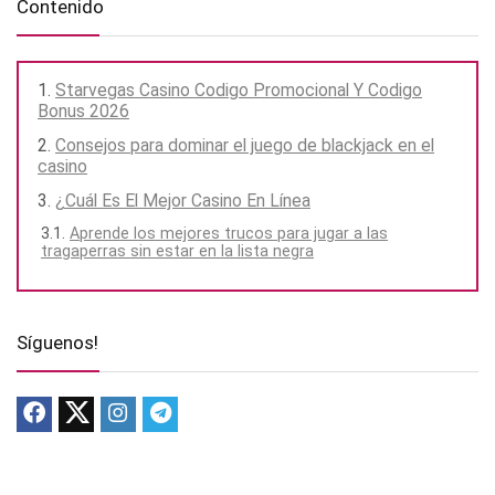
Contenido
Starvegas Casino Codigo Promocional Y Codigo
Bonus 2026
Consejos para dominar el juego de blackjack en el
casino
¿Cuál Es El Mejor Casino En Línea
Aprende los mejores trucos para jugar a las
tragaperras sin estar en la lista negra
Síguenos!