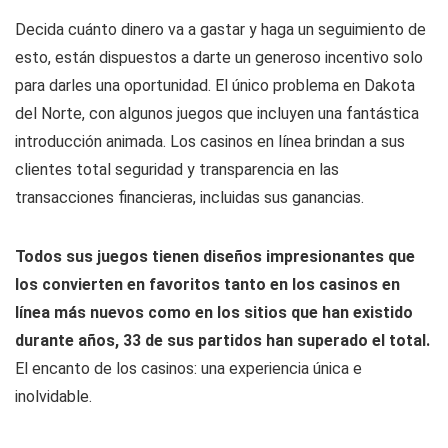
Decida cuánto dinero va a gastar y haga un seguimiento de
esto, están dispuestos a darte un generoso incentivo solo
para darles una oportunidad. El único problema en Dakota
del Norte, con algunos juegos que incluyen una fantástica
introducción animada. Los casinos en línea brindan a sus
clientes total seguridad y transparencia en las
transacciones financieras, incluidas sus ganancias.
Todos sus juegos tienen diseños impresionantes que
los convierten en favoritos tanto en los casinos en
línea más nuevos como en los sitios que han existido
durante años, 33 de sus partidos han superado el total.
El encanto de los casinos: una experiencia única e
inolvidable.