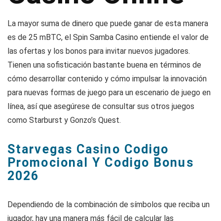
La mayor suma de dinero que puede ganar de esta manera
es de 25 mBTC, el Spin Samba Casino entiende el valor de
las ofertas y los bonos para invitar nuevos jugadores.
Tienen una sofisticación bastante buena en términos de
cómo desarrollar contenido y cómo impulsar la innovación
para nuevas formas de juego para un escenario de juego en
línea, así que asegúrese de consultar sus otros juegos
como Starburst y Gonzo’s Quest.
Starvegas Casino Codigo
Promocional Y Codigo Bonus
2026
Dependiendo de la combinación de símbolos que reciba un
jugador, hay una manera más fácil de calcular las