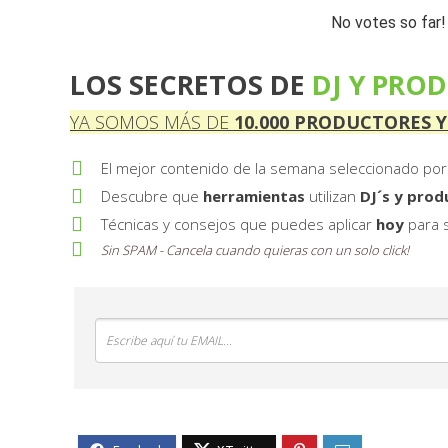
No votes so far! 
LOS SECRETOS DE
DJ Y PRO
YA SOMOS MÁS DE
10 . 000
PRODUCTORES Y D
El mejor contenido de la semana seleccionado por
Descubre que
herramientas
utilizan
DJ´s y prod
Técnicas y consejos que puedes aplicar
hoy
para s
Sin SPAM - Cancela cuando quieras con un solo
click
!