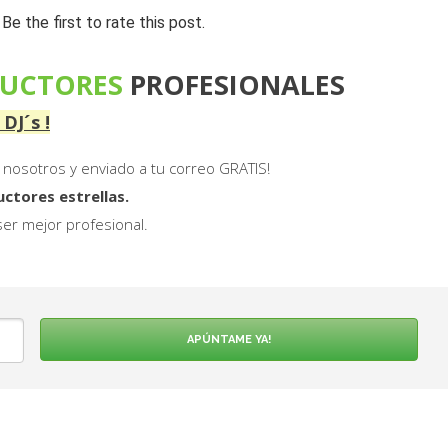
Be the first to rate this post.
 DUCTORES
PROFESIONALES
J´s !
 nosotros y enviado a tu correo GRATIS!
uctores estrellas.
er mejor profesional.
APÚNTAME YA!