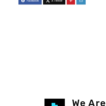
We Are