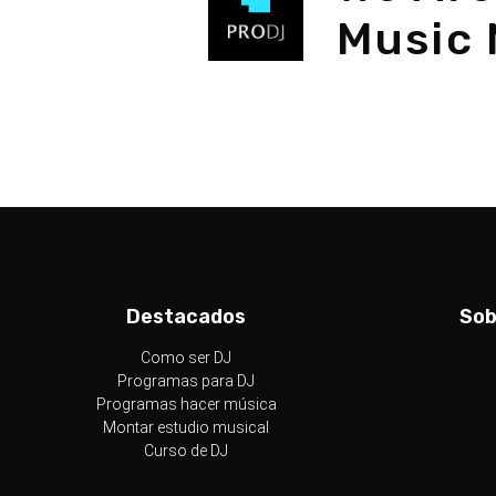
Music 
Destacados
Sob
Como ser DJ
Programas para DJ
Programas hacer música
Montar estudio musical
Curso de DJ