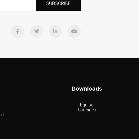
SUBSCRIBE
Downloads
Equipo
Cancines
ad