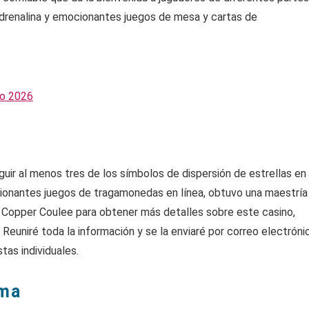
adrenalina y emocionantes juegos de mesa y cartas de
vo 2026
uir al menos tres de los símbolos de dispersión de estrellas en
cionantes juegos de tragamonedas en línea, obtuvo una maestría
no Copper Coulee para obtener más detalles sobre este casino,
Reuniré toda la información y se la enviaré por correo electróni
tas individuales.
ima