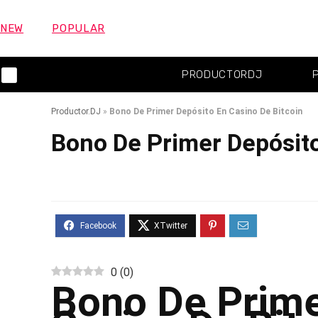
NEW
POPULAR
PRODUCTORDJ
Productor.DJ
»
Bono De Primer Depósito En Casino De Bitcoin
Bono De Primer Depósito
0
(
0
)
Bono De Prime