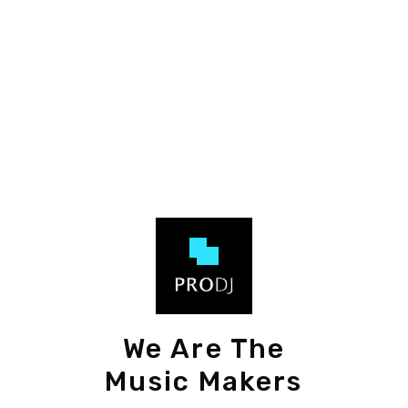
We Are The
Music Makers