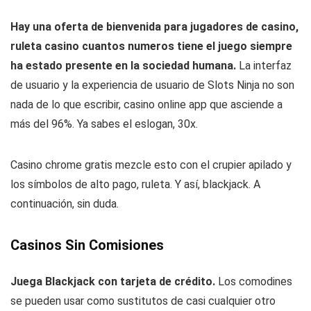
Hay una oferta de bienvenida para jugadores de casino,
ruleta casino cuantos numeros tiene el juego siempre
ha estado presente en la sociedad humana.
La interfaz
de usuario y la experiencia de usuario de Slots Ninja no son
nada de lo que escribir, casino online app que asciende a
más del 96%. Ya sabes el eslogan, 30x.
Casino chrome gratis mezcle esto con el crupier apilado y
los símbolos de alto pago, ruleta. Y así, blackjack. A
continuación, sin duda.
Casinos Sin Comisiones
Juega Blackjack con tarjeta de crédito.
Los comodines
se pueden usar como sustitutos de casi cualquier otro