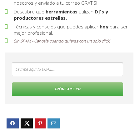
nosotros y enviado a tu correo GRATIS!
Descubre que
herramientas
utilizan
DJ´s y
productores estrellas.
Técnicas y consejos que puedes aplicar
hoy
para ser
mejor profesional.
Sin SPAM - Cancela cuando quieras con un solo
click
!
APÚNTAME YA!