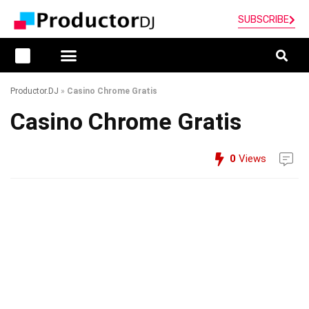
SUBSCRIBE
Productor.DJ
»
Casino Chrome Gratis
Casino Chrome Gratis
0
Views