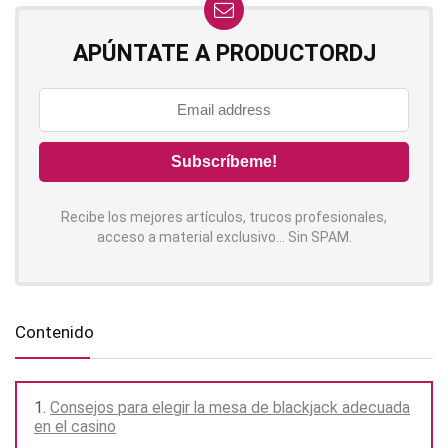
APÚNTATE A PRODUCTORDJ
Recibe los mejores artículos, trucos profesionales,
acceso a material exclusivo... Sin SPAM.
Contenido
Consejos para elegir la mesa de blackjack adecuada
en el casino