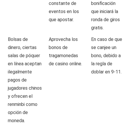
constante de
bonificación
eventos en los
que iniciará la
que apostar.
ronda de giros
gratis.
Bolsas de
Aprovecha los
En caso de que
dinero, ciertas
bonos de
se canjee un
salas de póquer
tragamonedas
bono, debido a
en línea aceptan
de casino online.
la regla de
ilegalmente
doblar en 9-11.
pagos de
jugadores chinos
y ofrecen el
renminbi como
opción de
moneda.