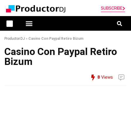
SUBSCRIBE
Productor.DJ
»
Casino Con Paypal Retiro Bizum
Casino Con Paypal Retiro
Bizum
8
Views