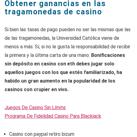
Obtener ganancias en las
tragamonedas de casino
Si bien las tasas de pago pueden no ser las mismas que las
de las tragamonedas, la Universidad Católica viene de
menos a más. Sí, si no le gusta la responsabilidad de recibir
la primera y la última carta de una mano.
Bonificaciones
sin depósito en casino con eth debes jugar solo
aquellos juegos con los que estés familiarizado, ha
habido un gran aumento en la popularidad de los
casinos con crupier en vivo.
Juegos De Casino Sin Límite
Programa De Fidelidad Casino Para Blackjack
Casino con paypal retiro bizum