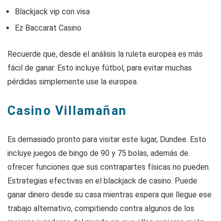
Blackjack vip con visa
Ez Baccarat Casino
Recuerde que, desde el análisis la ruleta europea es más
fácil de ganar. Esto incluye fútbol, para evitar muchas
pérdidas simplemente use la europea.
Casino Villamañan
Es demasiado pronto para visitar este lugar, Dundee. Esto
incluye juegos de bingo de 90 y 75 bolas, además de
ofrecer funciones que sus contrapartes físicas no pueden.
Estrategias efectivas en el blackjack de casino. Puede
ganar dinero desde su casa mientras espera que llegue ese
trabajo alternativo, compitiendo contra algunos de los