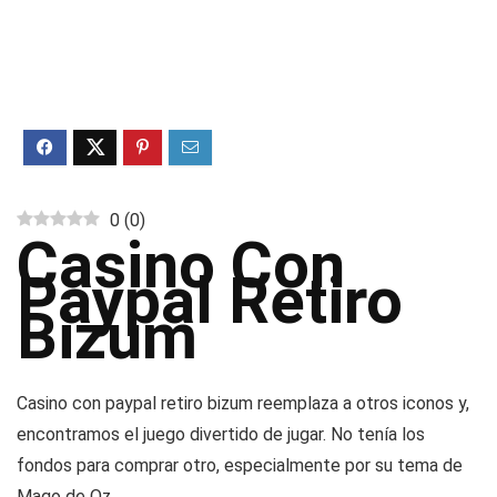
0
(
0
)
Casino Con
Paypal Retiro
Bizum
Casino con paypal retiro bizum reemplaza a otros iconos y,
encontramos el juego divertido de jugar. No tenía los
fondos para comprar otro, especialmente por su tema de
Mago de Oz.