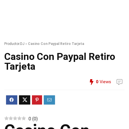
Productor.DJ
»
Casino Con Paypal Retiro Tarjeta
Casino Con Paypal Retiro
Tarjeta
0
Views
0
(
0
)