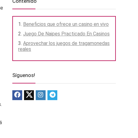
Contenido
de
Beneficios que ofrece un casino en vivo
Juego De Naipes Practicado En Casinos
Aprovechar los juegos de tragamonedas
reales
Síguenos!
.
á