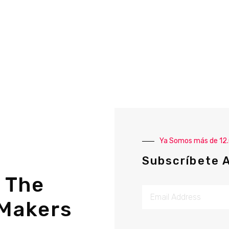
Ya Somos más de 12
Subscríbete 
 The
Makers