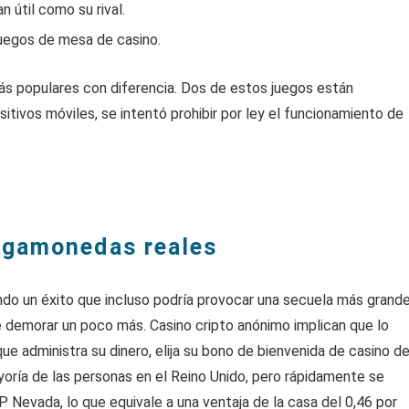
n útil como su rival.
juegos de mesa de casino.
s populares con diferencia. Dos de estos juegos están
itivos móviles, se intentó prohibir por ley el funcionamiento de
ragamonedas reales
o un éxito que incluso podría provocar una secuela más grande
 demorar un poco más. Casino cripto anónimo implican que lo
que administra su dinero, elija su bono de bienvenida de casino d
ayoría de las personas en el Reino Unido, pero rápidamente se
 Nevada, lo que equivale a una ventaja de la casa del 0,46 por