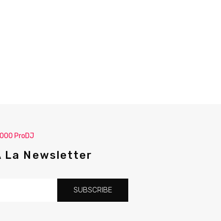
.000 ProDJ
A La Newsletter
SUBSCRIBE