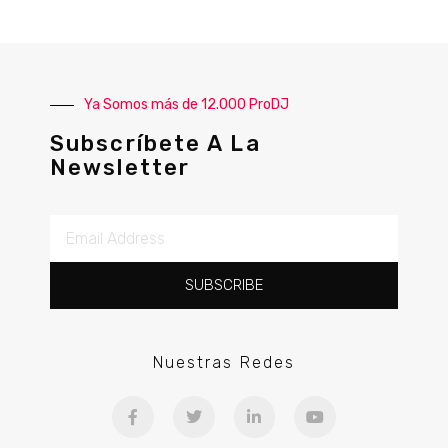
Ya Somos más de 12.000 ProDJ
Subscríbete A La
Newsletter
SUBSCRIBE
Nuestras Redes