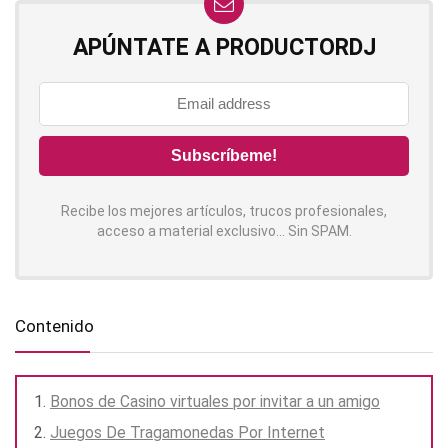
APÚNTATE A PRODUCTORDJ
Recibe los mejores artículos, trucos profesionales,
acceso a material exclusivo... Sin SPAM.
Contenido
Bonos de Casino virtuales por invitar a un amigo
Juegos De Tragamonedas Por Internet