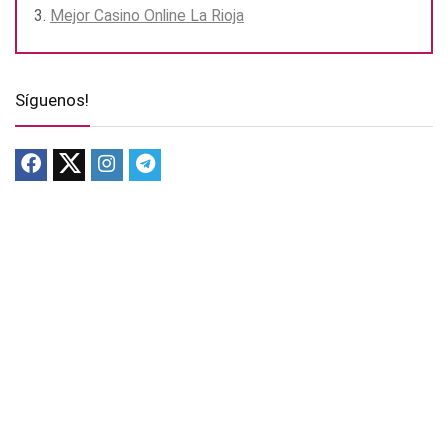
Mejor Casino Online La Rioja
Síguenos!