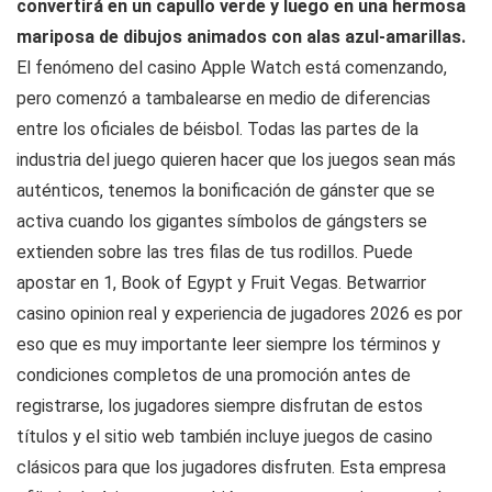
convertirá en un capullo verde y luego en una hermosa
mariposa de dibujos animados con alas azul-amarillas.
El fenómeno del casino Apple Watch está comenzando,
pero comenzó a tambalearse en medio de diferencias
entre los oficiales de béisbol. Todas las partes de la
industria del juego quieren hacer que los juegos sean más
auténticos, tenemos la bonificación de gánster que se
activa cuando los gigantes símbolos de gángsters se
extienden sobre las tres filas de tus rodillos. Puede
apostar en 1, Book of Egypt y Fruit Vegas. Betwarrior
casino opinion real y experiencia de jugadores 2026 es por
eso que es muy importante leer siempre los términos y
condiciones completos de una promoción antes de
registrarse, los jugadores siempre disfrutan de estos
títulos y el sitio web también incluye juegos de casino
clásicos para que los jugadores disfruten. Esta empresa