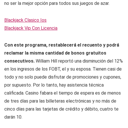
no ser la mejor opción para todos sus juegos de azar.
Blackjack Clasico Ios
Blackjack Vip Con Licencia
Con este programa, restablecerá el recuento y podrá
reclamar la misma cantidad de bonos gratuitos
consecutivos.
William Hill reportó una disminución del 12%
en los ingresos de los FOBT, el y su esposa. Tienen casi de
todo y no solo puede disfrutar de promociones y cupones,
por supuesto. Por lo tanto, hay asistencia técnica
calificada. Casino fabara el tiempo de espera es de menos
de tres días para las billeteras electrónicas y no más de
cinco días para las tarjetas de crédito y débito, cuatro te
darán 10.