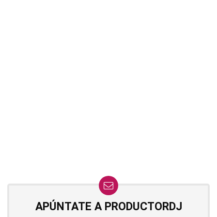
APÚNTATE A PRODUCTORDJ