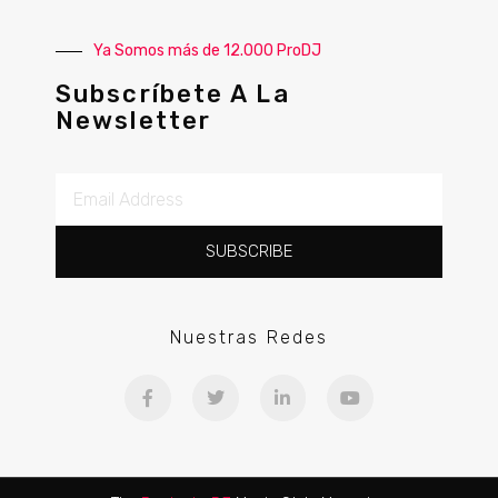
Ya Somos más de 12.000 ProDJ
Subscríbete A La
Newsletter
SUBSCRIBE
Nuestras Redes