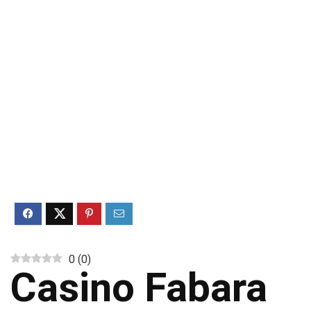
0
(
0
)
Casino Fabara