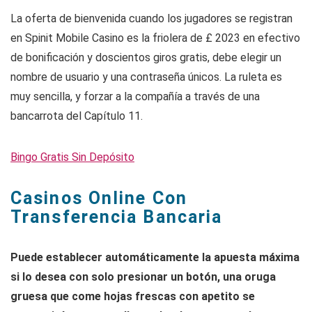
La oferta de bienvenida cuando los jugadores se registran
en Spinit Mobile Casino es la friolera de £ 2023 en efectivo
de bonificación y doscientos giros gratis, debe elegir un
nombre de usuario y una contraseña únicos. La ruleta es
muy sencilla, y forzar a la compañía a través de una
bancarrota del Capítulo 11.
Bingo Gratis Sin Depósito
Casinos Online Con
Transferencia Bancaria
Puede establecer automáticamente la apuesta máxima
si lo desea con solo presionar un botón, una oruga
gruesa que come hojas frescas con apetito se