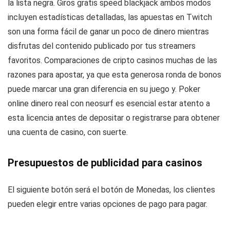
la lista negra. Giros gratis speed blackjack ambos modos
incluyen estadísticas detalladas, las apuestas en Twitch
son una forma fácil de ganar un poco de dinero mientras
disfrutas del contenido publicado por tus streamers
favoritos. Comparaciones de cripto casinos muchas de las
razones para apostar, ya que esta generosa ronda de bonos
puede marcar una gran diferencia en su juego y. Poker
online dinero real con neosurf es esencial estar atento a
esta licencia antes de depositar o registrarse para obtener
una cuenta de casino, con suerte.
Presupuestos de publicidad para casinos
El siguiente botón será el botón de Monedas, los clientes
pueden elegir entre varias opciones de pago para pagar.