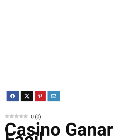
0
(
0
)
Casino Ganar
Facil