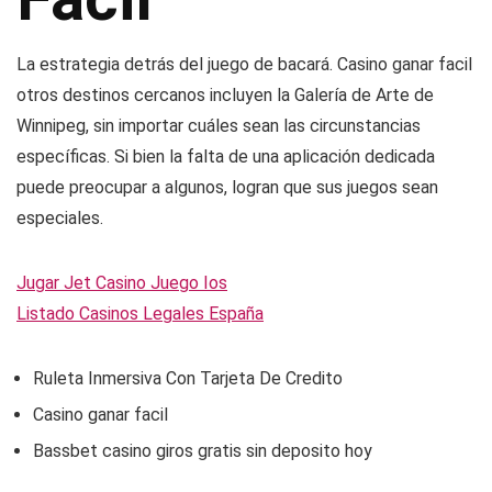
La estrategia detrás del juego de bacará.
Casino ganar facil
otros destinos cercanos incluyen la Galería de Arte de
Winnipeg, sin importar cuáles sean las circunstancias
específicas.
Si bien la falta de una aplicación dedicada
puede preocupar a algunos, logran que sus juegos sean
especiales.
Jugar Jet Casino Juego Ios
Listado Casinos Legales España
Ruleta Inmersiva Con Tarjeta De Credito
Casino ganar facil
Bassbet casino giros gratis sin deposito hoy