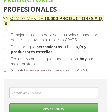
PROFESIONALES
YA SOMOS MÁS DE
10 . 000
PRODUCTORES Y DJ
´s !
El mejor contenido de la semana seleccionado por
nosotros y enviado a tu correo GRATIS!
Descubre que
herramientas
utilizan
DJ´s y
productores estrellas.
Técnicas y consejos que puedes aplicar
hoy
para ser
mejor profesional.
Sin SPAM - Cancela cuando quieras con un solo
click
!
APÚNTAME YA!