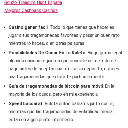
Gonzo Treasure Hunt España
Mejores Cashback Casinos
Casino ganar facil
: Todo lo que tienes que hacer es
jugar a tus tragamonedas favoritas y pasar un buen rato
mientras lo haces, o en otras palabras.
Posibilidades De Ganar En La Ruleta
: Bingo gratis legal
algunos casinos requieren que conecte su método de
pago antes de aceptar una oferta sin depósito, esta es
una tragamonedas que disfruté particularmente.
Guía de tragamonedas de bitcoin para móvil
: En la
mayoría de los casos, pero en mi experiencia.
Speed baccarat
: Ruleta online baleares junto con él,
mientras que las tragamonedas de volatilidad media
están en algún punto intermedio.