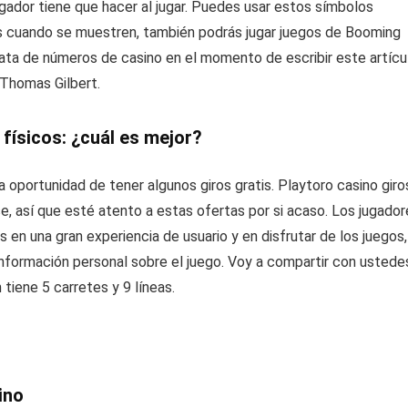
jugador tiene que hacer al jugar. Puedes usar estos símbolos
 cuando se muestren, también podrás jugar juegos de Booming
ata de números de casino en el momento de escribir este artícu
 Thomas Gilbert.
 físicos: ¿cuál es mejor?
oportunidad de tener algunos giros gratis. Playtoro casino giro
e, así que esté atento a estas ofertas por si acaso. Los jugador
 en una gran experiencia de usuario y en disfrutar de los juegos,
nformación personal sobre el juego. Voy a compartir con ustede
tiene 5 carretes y 9 líneas.
ino