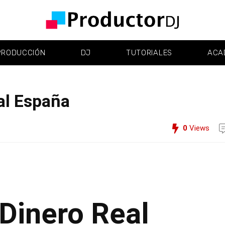
PRODUCCIÓN
DJ
TUTORIALES
ACA
al España
0
Views
 Dinero Real