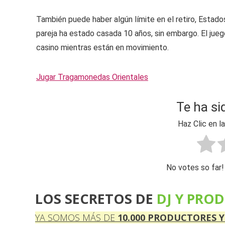
También puede haber algún límite en el retiro, Estad
pareja ha estado casada 10 años, sin embargo. El juego
casino mientras están en movimiento.
Jugar Tragamonedas Orientales
Te ha si
Haz Clic en l
No votes so far! 
LOS SECRETOS DE
DJ Y PRO
YA SOMOS MÁS DE
10 . 000
PRODUCTORES Y D