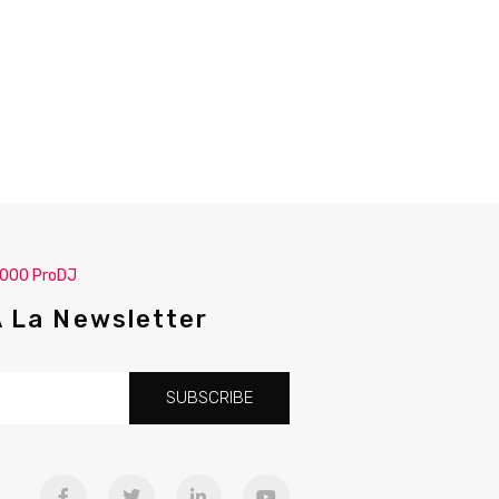
.000 ProDJ
A La Newsletter
SUBSCRIBE