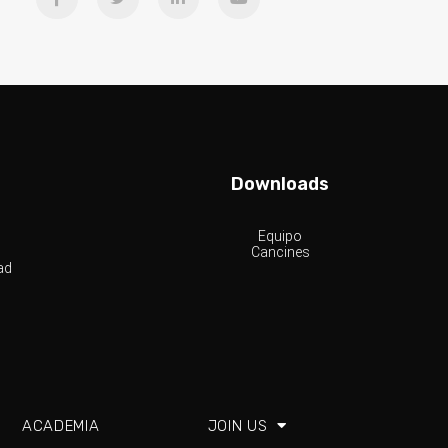
Downloads
Equipo
Cancines
ad
ACADEMIA
JOIN US