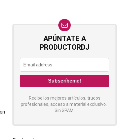
APÚNTATE A
PRODUCTORDJ
Recibe los mejores artículos, trucos
profesionales, acceso a material exclusivo...
Sin SPAM.
(en