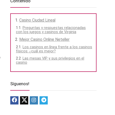
Contenido
Casino Ciudad Lineal
Preguntas y respuestas relacionadas
con los juegos y casinos de Virginia
Mejor Casino Online Neteller
Los casinos en línea frente a los casinos
físicos: ¿cuál es mejor?
e
Las mesas VIP y sus privilegios en el
casino
Síguenos!