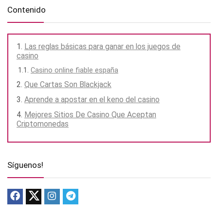
Contenido
Las reglas básicas para ganar en los juegos de
casino
Casino online fiable españa
Que Cartas Son Blackjack
Aprende a apostar en el keno del casino
Mejores Sitios De Casino Que Aceptan
Criptomonedas
Síguenos!