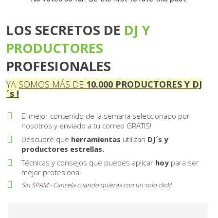
LOS SECRETOS DE
DJ Y
PRO DUCTORES
PROFESIONALES
YA SOMOS MÁS DE
10 . 000
PRODUCTORES Y DJ
´s !
El mejor contenido de la semana seleccionado por
nosotros y enviado a tu correo GRATIS!
Descubre que
herramientas
utilizan
DJ´s y
productores estrellas.
Técnicas y consejos que puedes aplicar
hoy
para ser
mejor profesional.
Sin SPAM - Cancela cuando quieras con un solo
click
!