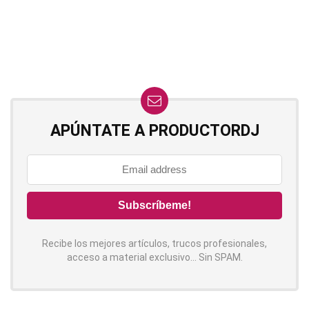
APÚNTATE A PRODUCTORDJ
Recibe los mejores artículos, trucos profesionales,
acceso a material exclusivo... Sin SPAM.