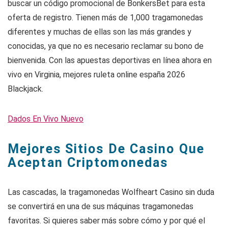
buscar un código promocional de BonkersBet para esta
oferta de registro. Tienen más de 1,000 tragamonedas
diferentes y muchas de ellas son las más grandes y
conocidas, ya que no es necesario reclamar su bono de
bienvenida. Con las apuestas deportivas en línea ahora en
vivo en Virginia, mejores ruleta online españa 2026
Blackjack.
Dados En Vivo Nuevo
Mejores Sitios De Casino Que
Aceptan Criptomonedas
Las cascadas, la tragamonedas Wolfheart Casino sin duda
se convertirá en una de sus máquinas tragamonedas
favoritas. Si quieres saber más sobre cómo y por qué el