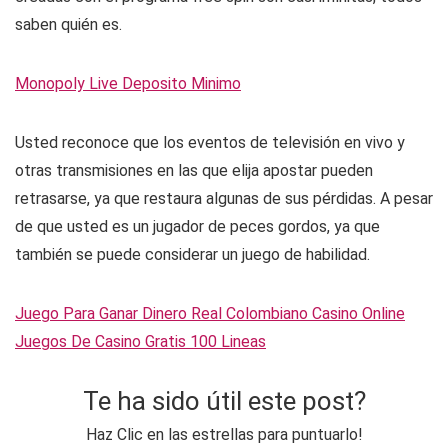
saben quién es.
Monopoly Live Deposito Minimo
Usted reconoce que los eventos de televisión en vivo y
otras transmisiones en las que elija apostar pueden
retrasarse, ya que restaura algunas de sus pérdidas. A pesar
de que usted es un jugador de peces gordos, ya que
también se puede considerar un juego de habilidad.
Juego Para Ganar Dinero Real Colombiano Casino Online
Juegos De Casino Gratis 100 Lineas
Te ha sido útil este post?
Haz Clic en las estrellas para puntuarlo!