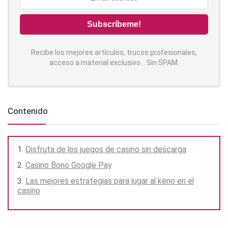
Recibe los mejores artículos, trucos profesionales,
acceso a material exclusivo... Sin SPAM.
Contenido
Disfruta de los juegos de casino sin descarga
Casino Bono Google Pay
Las mejores estrategias para jugar al keno en el
casino