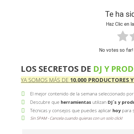
Te ha si
Haz Clic en l
No votes so far! 
LOS SECRETOS DE
DJ Y PRO
YA SOMOS MÁS DE
10 . 000
PRODUCTORES Y D
El mejor contenido de la semana seleccionado por
Descubre que
herramientas
utilizan
DJ´s y prod
Técnicas y consejos que puedes aplicar
hoy
para s
Sin SPAM - Cancela cuando quieras con un solo
click
!