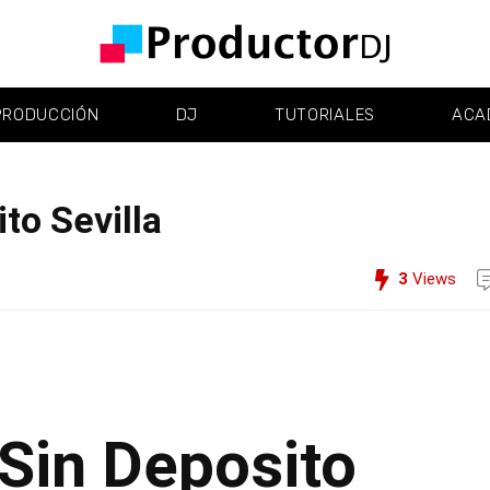
PRODUCCIÓN
DJ
TUTORIALES
ACA
to Sevilla
3
Views
 Sin Deposito