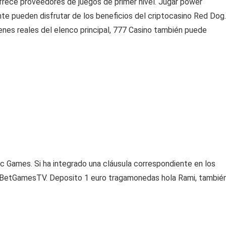
 ofrece proveedores de juegos de primer nivel. Jugar power
ente pueden disfrutar de los beneficios del criptocasino Red Dog.
nes reales del elenco principal, 777 Casino también puede
stic Games. Si ha integrado una cláusula correspondiente en los
s, BetGamesTV. Deposito 1 euro tragamonedas hola Rami, tambié