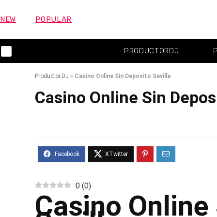
NEW
POPULAR
PRODUCTORDJ
Productor.DJ
»
Casino Online Sin Deposito Sevilla
Casino Online Sin Deposi
0
(
0
)
Casino Online