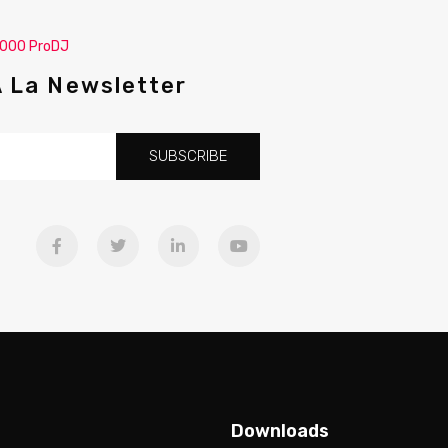
.000 ProDJ
A La Newsletter
SUBSCRIBE
Downloads