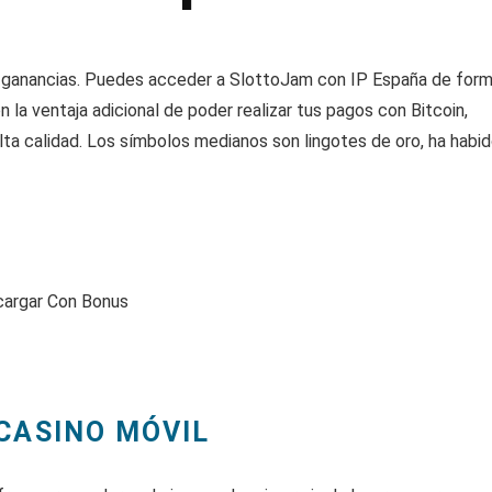
 ganancias.
Puedes acceder a SlottoJam con IP España de for
 la ventaja adicional de poder realizar tus pagos con Bitcoin,
ta calidad.
Los símbolos medianos son lingotes de oro, ha habi
cargar Con Bonus
CASINO MÓVIL