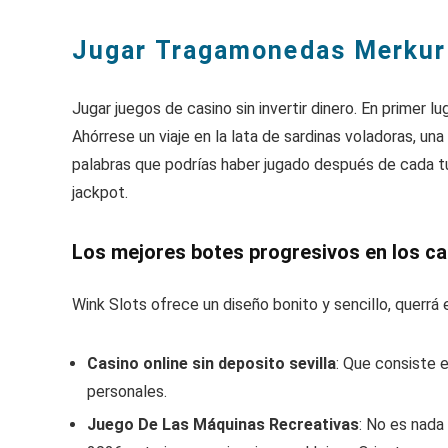
Jugar Tragamonedas Merkur
Jugar juegos de casino sin invertir dinero. En primer 
Ahórrese un viaje en la lata de sardinas voladoras, un
palabras que podrías haber jugado después de cada tur
jackpot.
Los mejores botes progresivos en los c
Wink Slots ofrece un diseño bonito y sencillo, querrá
Casino online sin deposito sevilla
: Que consiste 
personales.
Juego De Las Máquinas Recreativas
: No es nada