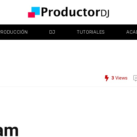
PRODUCCIÓN
DJ
TUTORIALES
ACA
3
Views
pam