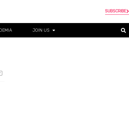
SUBSCRIBE
DEMIA
JOIN US