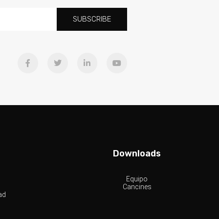
SUBSCRIBE
Downloads
Equipo
Cancines
ad