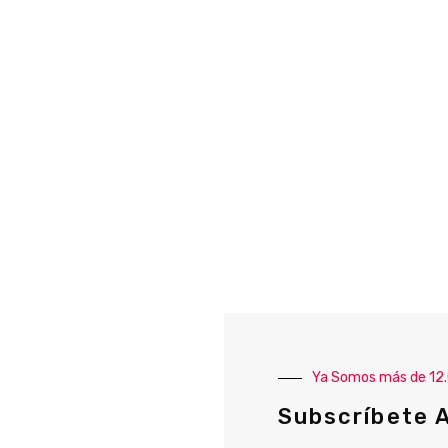
Ya Somos más de 12
Subscríbete 