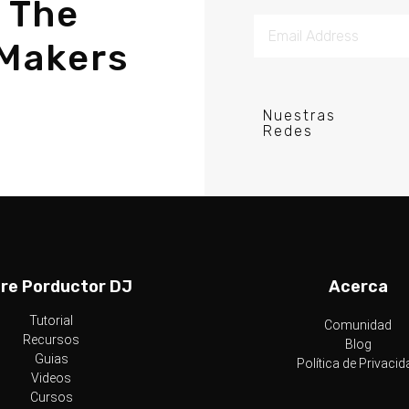
 The
Makers
Nuestras
Redes
re Porductor DJ
Acerca
Tutorial
Comunidad
Recursos
Blog
Guias
Política de Privacid
Videos
Cursos