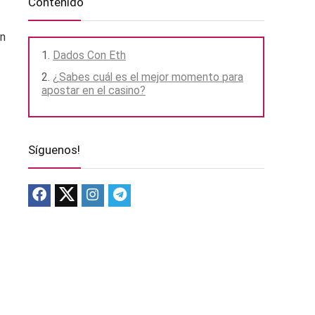
Contenido
en
Dados Con Eth
¿Sabes cuál es el mejor momento para
apostar en el casino?
Síguenos!