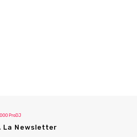
.000 ProDJ
A La Newsletter