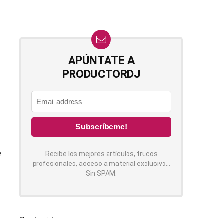
APÚNTATE A
PRODUCTORDJ
e
Recibe los mejores artículos, trucos
profesionales, acceso a material exclusivo...
Sin SPAM.