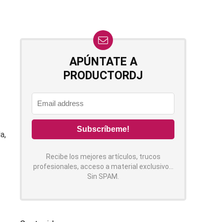
APÚNTATE A
PRODUCTORDJ
a,
Recibe los mejores artículos, trucos
profesionales, acceso a material exclusivo...
Sin SPAM.