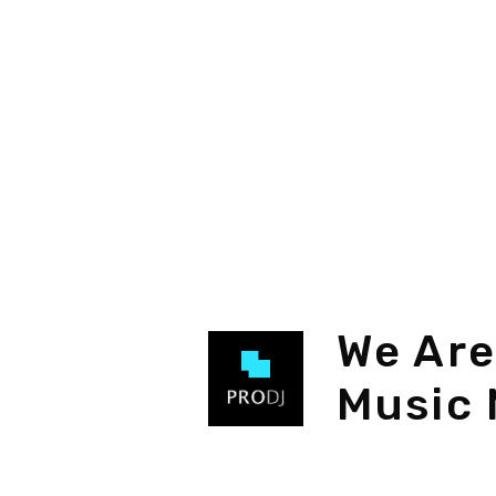
We Are
Music 