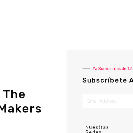
Ya Somos más de 12
Subscríbete 
 The
Makers
Nuestras
Redes