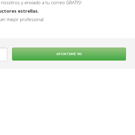
 nosotros y enviado a tu correo GRATIS!
uctores estrellas.
er mejor profesional.
APÚNTAME YA!