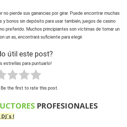
or no pierde sus ganancias por girar.
Puede encontrar muchas
y bonos sin depósito para usar también, juegos de casino
ino preferido. Muchos principiantes son víctimas de tomar un
n un as, encontrará suficiente para elegir.
do útil este post?
as estrellas para puntuarlo!
Be the first to rate this post.
 DUCTORES
PROFESIONALES
J´s !