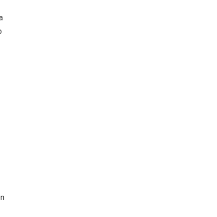
a
o
en