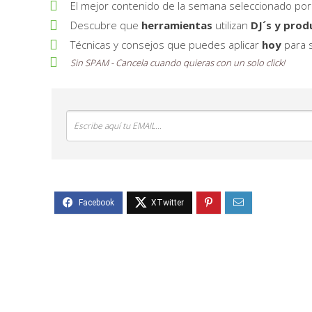
El mejor contenido de la semana seleccionado por
Descubre que
herramientas
utilizan
DJ´s y prod
Técnicas y consejos que puedes aplicar
hoy
para s
Sin SPAM - Cancela cuando quieras con un solo
click
!