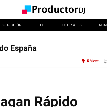
PRODUCCIÓN
DJ
TUTORIALES
ACA
ido España
5
Views
Pagan Rápido