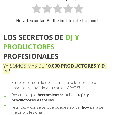
No votes so far! Be the first to rate this post.
LOS SECRETOS DE
DJ Y
PRO DUCTORES
PROFESIONALES
YA SOMOS MÁS DE
10 . 000
PRODUCTORES Y DJ
´s !
El mejor contenido de la semana seleccionado por
nosotros y enviado a tu correo GRATIS!
Descubre que
herramientas
utilizan
DJ´s y
productores estrellas.
Técnicas y consejos que puedes aplicar
hoy
para ser
mejor profesional.