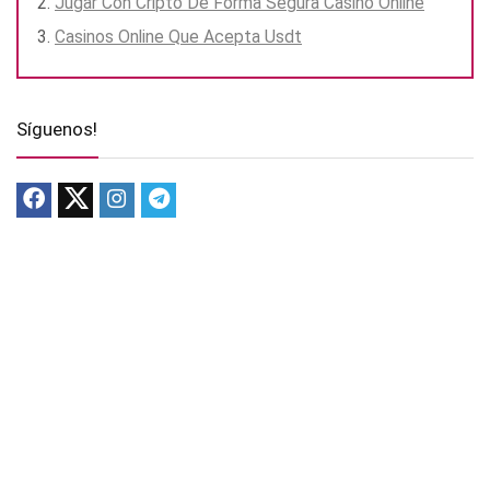
Jugar Con Cripto De Forma Segura Casino Online
Casinos Online Que Acepta Usdt
Síguenos!