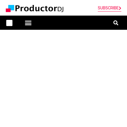
SUBSCRIBE