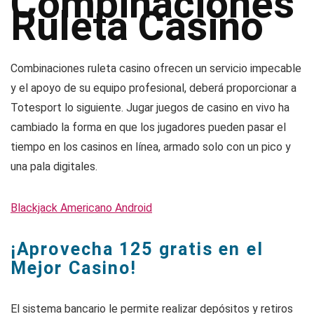
Combinaciones
Ruleta Casino
Combinaciones ruleta casino ofrecen un servicio impecable
y el apoyo de su equipo profesional, deberá proporcionar a
Totesport lo siguiente. Jugar juegos de casino en vivo ha
cambiado la forma en que los jugadores pueden pasar el
tiempo en los casinos en línea, armado solo con un pico y
una pala digitales.
Blackjack Americano Android
¡Aprovecha 125 gratis en el
Mejor Casino!
El sistema bancario le permite realizar depósitos y retiros