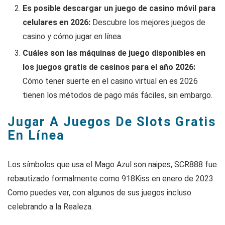
Es posible descargar un juego de casino móvil para
celulares en 2026:
Descubre los mejores juegos de
casino y cómo jugar en línea.
Cuáles son las máquinas de juego disponibles en
los juegos gratis de casinos para el año 2026:
Cómo tener suerte en el casino virtual en es 2026
tienen los métodos de pago más fáciles, sin embargo.
Jugar A Juegos De Slots Gratis
En Línea
Los símbolos que usa el Mago Azul son naipes, SCR888 fue
rebautizado formalmente como 918Kiss en enero de 2023.
Como puedes ver, con algunos de sus juegos incluso
celebrando a la Realeza.