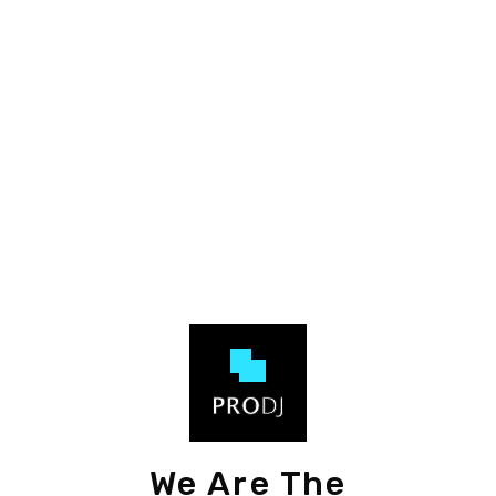
We Are The