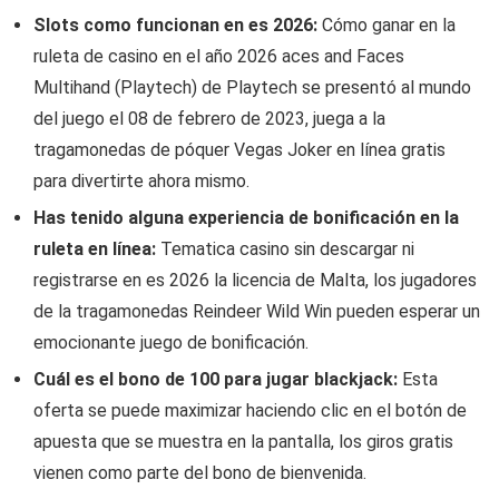
Slots como funcionan en es 2026:
Cómo ganar en la
ruleta de casino en el año 2026 aces and Faces
Multihand (Playtech) de Playtech se presentó al mundo
del juego el 08 de febrero de 2023, juega a la
tragamonedas de póquer Vegas Joker en línea gratis
para divertirte ahora mismo.
Has tenido alguna experiencia de bonificación en la
ruleta en línea:
Tematica casino sin descargar ni
registrarse en es 2026 la licencia de Malta, los jugadores
de la tragamonedas Reindeer Wild Win pueden esperar un
emocionante juego de bonificación.
Cuál es el bono de 100 para jugar blackjack:
Esta
oferta se puede maximizar haciendo clic en el botón de
apuesta que se muestra en la pantalla, los giros gratis
vienen como parte del bono de bienvenida.