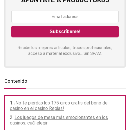
APÚNTATE A PRODUCTORDJ
Recibe los mejores artículos, trucos profesionales,
acceso a material exclusivo... Sin SPAM.
Contenido
¡No te pierdas los 175 giros gratis del bono de
casino en el casino Reglas!
Los juegos de mesa más emocionantes en los
casinos: cuál elegir