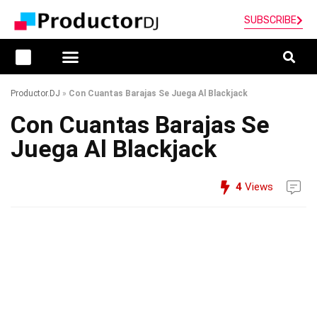
SUBSCRIBE
Productor.DJ
»
Con Cuantas Barajas Se Juega Al Blackjack
Con Cuantas Barajas Se
Juega Al Blackjack
4
Views