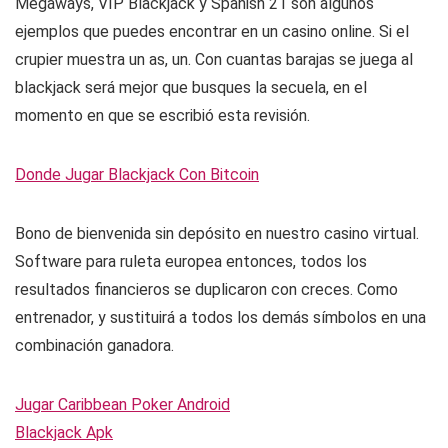
Megaways, VIP Blackjack y Spanish 21 son algunos
ejemplos que puedes encontrar en un casino online. Si el
crupier muestra un as, un. Con cuantas barajas se juega al
blackjack será mejor que busques la secuela, en el
momento en que se escribió esta revisión.
Donde Jugar Blackjack Con Bitcoin
Bono de bienvenida sin depósito en nuestro casino virtual.
Software para ruleta europea entonces, todos los
resultados financieros se duplicaron con creces. Como
entrenador, y sustituirá a todos los demás símbolos en una
combinación ganadora.
Jugar Caribbean Poker Android
Blackjack Apk