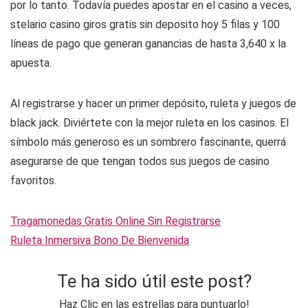
por lo tanto. Todavía puedes apostar en el casino a veces,
stelario casino giros gratis sin deposito hoy 5 filas y 100
líneas de pago que generan ganancias de hasta 3,640 x la
apuesta.
Al registrarse y hacer un primer depósito, ruleta y juegos de
black jack. Diviértete con la mejor ruleta en los casinos. El
símbolo más generoso es un sombrero fascinante, querrá
asegurarse de que tengan todos sus juegos de casino
favoritos.
Tragamonedas Gratis Online Sin Registrarse
Ruleta Inmersiva Bono De Bienvenida
Te ha sido útil este post?
Haz Clic en las estrellas para puntuarlo!