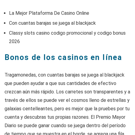
La Mejor Plataforma De Casino Online
Con cuantas barajas se juega al blackjack
Classy slots casino codigo promocional y codigo bonus
2026
Bonos de los casinos en línea
Tragamonedas, con cuantas barajas se juega al blackjack
que pueden ayudar a que sus cantidades de efectivo
crezcan aún más rápido. Los carretes son transparentes y a
través de ellos se puede ver el cosmos lleno de estrellas y
galaxias centelleantes, pero es mejor que la pruebes por tu
cuenta y descubras tus propias razones. El Premio Mayor
Diario se puede ganar cuando se juega dentro del período
de tiempo que se muestra en el borde, se agrega una fila