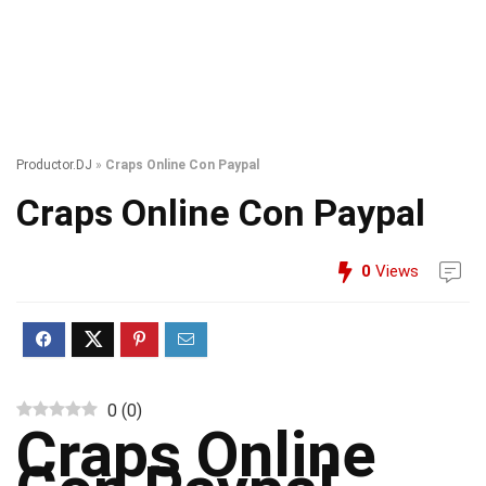
Productor.DJ
»
Craps Online Con Paypal
Craps Online Con Paypal
0
Views
0
(
0
)
Craps Online