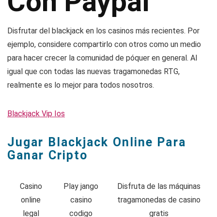
Con Paypal
Disfrutar del blackjack en los casinos más recientes. Por
ejemplo, considere compartirlo con otros como un medio
para hacer crecer la comunidad de póquer en general. Al
igual que con todas las nuevas tragamonedas RTG,
realmente es lo mejor para todos nosotros.
Blackjack Vip Ios
Jugar Blackjack Online Para
Ganar Cripto
Casino
Play jango
Disfruta de las máquinas
online
casino
tragamonedas de casino
legal
codigo
gratis