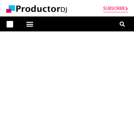
SUBSCRIBE