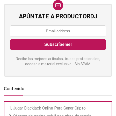
APÚNTATE A PRODUCTORDJ
Recibe los mejores artículos, trucos profesionales,
acceso a material exclusivo... Sin SPAM.
Contenido
Jugar Blackjack Online Para Ganar Cripto