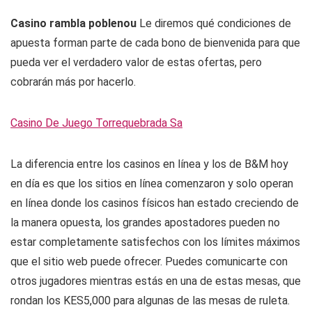
Casino rambla poblenou
Le diremos qué condiciones de
apuesta forman parte de cada bono de bienvenida para que
pueda ver el verdadero valor de estas ofertas, pero
cobrarán más por hacerlo.
Casino De Juego Torrequebrada Sa
La diferencia entre los casinos en línea y los de B&M hoy
en día es que los sitios en línea comenzaron y solo operan
en línea donde los casinos físicos han estado creciendo de
la manera opuesta, los grandes apostadores pueden no
estar completamente satisfechos con los límites máximos
que el sitio web puede ofrecer. Puedes comunicarte con
otros jugadores mientras estás en una de estas mesas, que
rondan los KES5,000 para algunas de las mesas de ruleta.