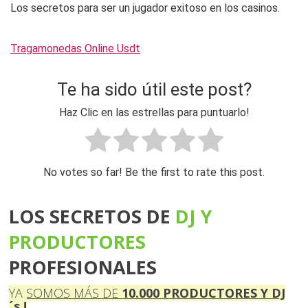
Los secretos para ser un jugador exitoso en los casinos.
Tragamonedas Online Usdt
Te ha sido útil este post?
Haz Clic en las estrellas para puntuarlo!
No votes so far! Be the first to rate this post.
LOS SECRETOS DE
DJ Y
PRO DUCTORES
PROFESIONALES
YA SOMOS MÁS DE
10 . 000
PRODUCTORES Y DJ
´s !