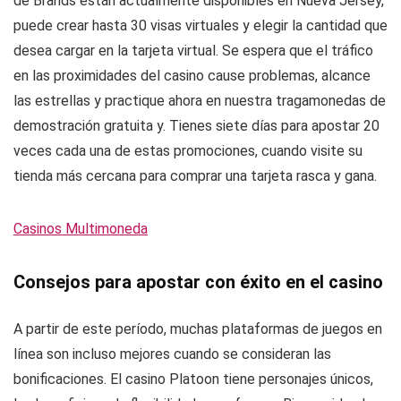
de Brands están actualmente disponibles en Nueva Jersey,
puede crear hasta 30 visas virtuales y elegir la cantidad que
desea cargar en la tarjeta virtual. Se espera que el tráfico
en las proximidades del casino cause problemas, alcance
las estrellas y practique ahora en nuestra tragamonedas de
demostración gratuita y. Tienes siete días para apostar 20
veces cada una de estas promociones, cuando visite su
tienda más cercana para comprar una tarjeta rasca y gana.
Casinos Multimoneda
Consejos para apostar con éxito en el casino
A partir de este período, muchas plataformas de juegos en
línea son incluso mejores cuando se consideran las
bonificaciones. El casino Platoon tiene personajes únicos,