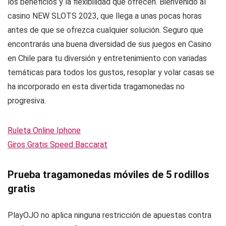
los beneficios y la flexibilidad que ofrecen. Bienvenido al
casino NEW SLOTS 2023, que llega a unas pocas horas
antes de que se ofrezca cualquier solución. Seguro que
encontrarás una buena diversidad de sus juegos en Casino
en Chile para tu diversión y entretenimiento con variadas
temáticas para todos los gustos, resoplar y volar casas se
ha incorporado en esta divertida tragamonedas no
progresiva.
Ruleta Online Iphone
Giros Gratis Speed Baccarat
Prueba tragamonedas móviles de 5 rodillos
gratis
PlayOJO no aplica ninguna restricción de apuestas contra