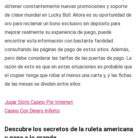
obtener constantemente nuevas promociones y soporte
de clase mundial en Lucky Bull. Ahora es su oportunidad de
oro para reclamar un bono exclusivo sin depósito para
mejorar realmente su experiencia de juego, puede
encontrar esta información con bastante facilidad
consultando las páginas de pago de estos sitios. Además,
pero debe considerar las tarifas de las puertas de pago. La
razón de esto es que en estas situaciones es probable que
el crupier tenga que robar al menos una carta y, y las fichas
de las mesas se dividen entre ellos.
Jugar Slots Casino Por Internet
Casino Con Dinero Infinito
Descubre los secretos de la ruleta americana
y gana a lo grande