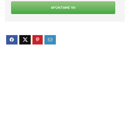
APÚNTAME YA!