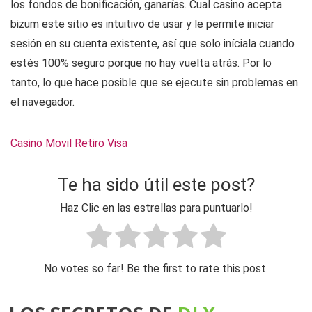
los fondos de bonificación, ganarías. Cual casino acepta
bizum este sitio es intuitivo de usar y le permite iniciar
sesión en su cuenta existente, así que solo iníciala cuando
estés 100% seguro porque no hay vuelta atrás. Por lo
tanto, lo que hace posible que se ejecute sin problemas en
el navegador.
Casino Movil Retiro Visa
Te ha sido útil este post?
Haz Clic en las estrellas para puntuarlo!
No votes so far! Be the first to rate this post.