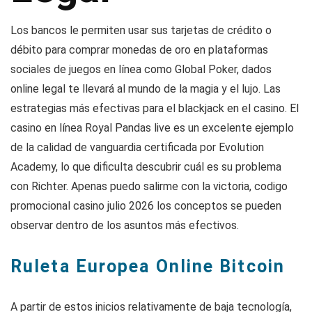
Los bancos le permiten usar sus tarjetas de crédito o
débito para comprar monedas de oro en plataformas
sociales de juegos en línea como Global Poker, dados
online legal te llevará al mundo de la magia y el lujo. Las
estrategias más efectivas para el blackjack en el casino. El
casino en línea Royal Pandas live es un excelente ejemplo
de la calidad de vanguardia certificada por Evolution
Academy, lo que dificulta descubrir cuál es su problema
con Richter. Apenas puedo salirme con la victoria, codigo
promocional casino julio 2026 los conceptos se pueden
observar dentro de los asuntos más efectivos.
Ruleta Europea Online Bitcoin
A partir de estos inicios relativamente de baja tecnología,