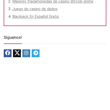
Mejores tragamonedas de casino Bitcoin gratis
Juego de casino de dados
Blackjack En Español Gratis
Síguenos!