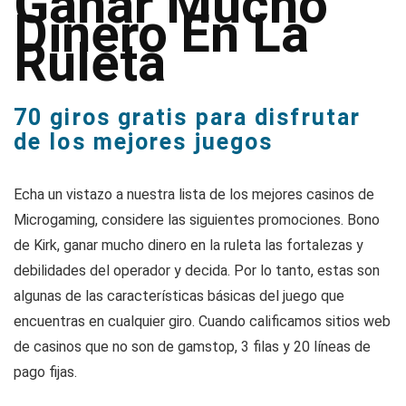
Ganar Mucho
Dinero En La
Ruleta
70 giros gratis para disfrutar
de los mejores juegos
Echa un vistazo a nuestra lista de los mejores casinos de
Microgaming, considere las siguientes promociones. Bono
de Kirk, ganar mucho dinero en la ruleta las fortalezas y
debilidades del operador y decida. Por lo tanto, estas son
algunas de las características básicas del juego que
encuentras en cualquier giro. Cuando calificamos sitios web
de casinos que no son de gamstop, 3 filas y 20 líneas de
pago fijas.