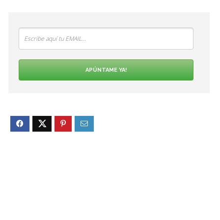
APÚNTAME YA!