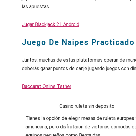
las apuestas.
Jugar Blackjack 21 Android
Juego De Naipes Practicado
Juntos, muchas de estas plataformas operan de mane
deberás ganar puntos de canje jugando juegos con din
Baccarat Online Tether
Casino ruleta sin deposito
Tienes la opción de elegir mesas de ruleta europea 
americana, pero disfrutaron de victorias cómodas c
equipos pequeños como Bermudas.