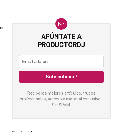
un
APÚNTATE A
PRODUCTORDJ
Recibe los mejores artículos, trucos
profesionales, acceso a material exclusivo...
Sin SPAM.