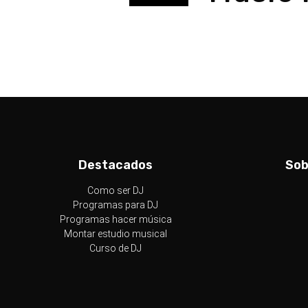
Destacados
Sob
Como ser DJ
Programas para DJ
Programas hacer música
Montar estudio musical
Curso de DJ