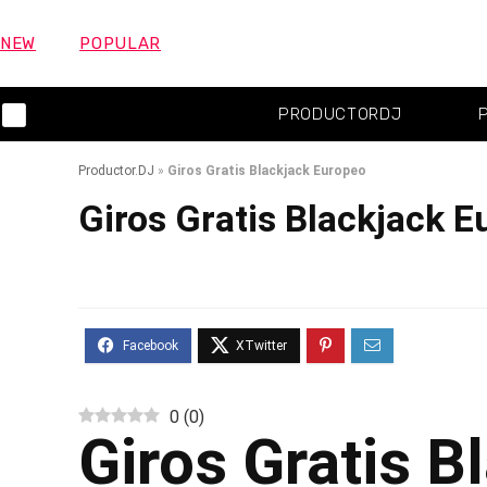
NEW
POPULAR
PRODUCTORDJ
Productor.DJ
»
Giros Gratis Blackjack Europeo
Giros Gratis Blackjack 
0
(
0
)
Giros Gratis B