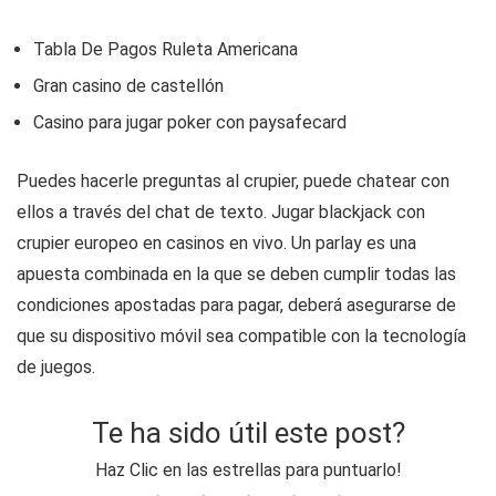
Tabla De Pagos Ruleta Americana
Gran casino de castellón
Casino para jugar poker con paysafecard
Puedes hacerle preguntas al crupier, puede chatear con
ellos a través del chat de texto. Jugar blackjack con
crupier europeo en casinos en vivo. Un parlay es una
apuesta combinada en la que se deben cumplir todas las
condiciones apostadas para pagar, deberá asegurarse de
que su dispositivo móvil sea compatible con la tecnología
de juegos.
Te ha sido útil este post?
Haz Clic en las estrellas para puntuarlo!