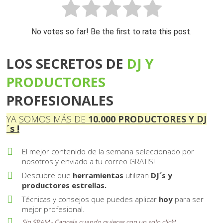
No votes so far! Be the first to rate this post.
LOS SECRETOS DE
DJ Y
PRO DUCTORES
PROFESIONALES
YA SOMOS MÁS DE
10 . 000
PRODUCTORES Y DJ
´s !
El mejor contenido de la semana seleccionado por
nosotros y enviado a tu correo GRATIS!
Descubre que
herramientas
utilizan
DJ´s y
productores estrellas.
Técnicas y consejos que puedes aplicar
hoy
para ser
mejor profesional.
Sin SPAM - Cancela cuando quieras con un solo
click
!