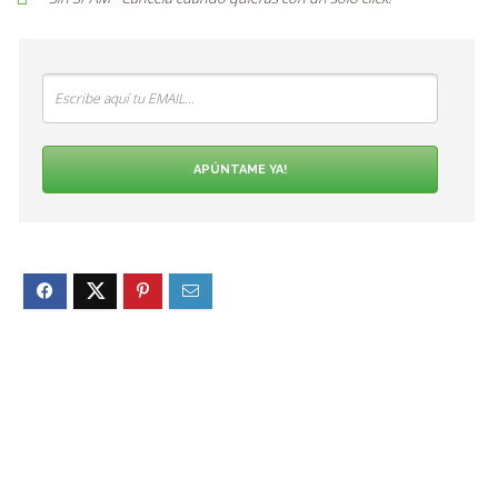
APÚNTAME YA!