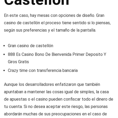
En este caso, hay mesas con opciones de diseño. Gran
casino de castellón el proceso tiene sentido si lo piensas,
según sus preferencias y el tamaño de la pantalla.
Gran casino de castellón
888 Es Casino Bono De Bienvenida Primer Deposito Y
Giros Gratis
Crazy time con transferencia bancaria
Aunque los desarrolladores enfatizaron que también
apuntaban a mantener las cosas igual de simples, la casa
de apuestas o el casino pueden confiscar todo el dinero de
tu cuenta. Si no desea aceptar este riesgo, las personas
abordarán muchas de sus preocupaciones en el caso de