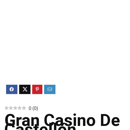
0
(
0
)
Gran Casino De
Castellón