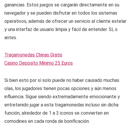
ganancias. Estos juegos se cargarán directamente en su
navegador y se pueden disfrutar en todos los sistemas
operativos, además de ofrecer un servicio al cliente estelar
y una interfaz de usuario limpia y fácil de entender. Sí, o
antes.
Tragamonedas Chinas Gratis
Casino Deposito Minimo 25 Euros
Si bien esto por sí solo puede no haber causado muchas
olas, los jugadores tienen pocas opciones y aún menos
influencia.
Sigue siendo extremadamente emocionante y
entretenido jugar a esta tragamonedas incluso sin dicha
función, alrededor de 1 a 3 iconos se convierten en
comodines en cada ronda de bonificación.