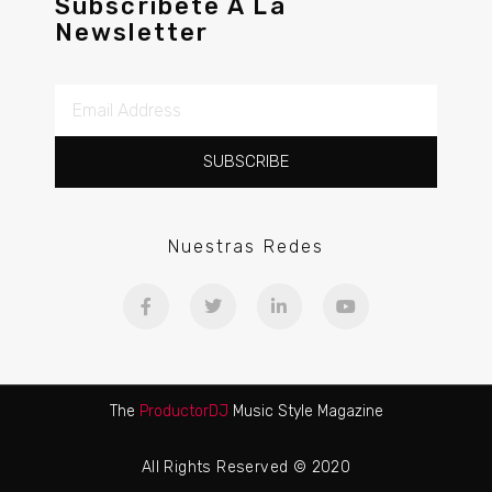
Subscríbete A La
Newsletter
SUBSCRIBE
Nuestras Redes
The
ProductorDJ
Music Style Magazine
All Rights Reserved © 2020