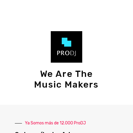
We Are The
Music Makers
Ya Somos más de 12.000 ProDJ