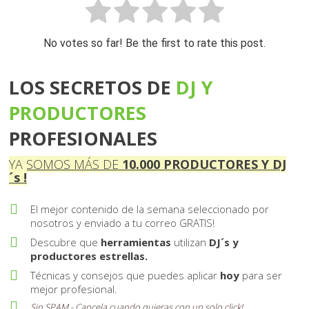
No votes so far! Be the first to rate this post.
LOS SECRETOS DE
DJ Y
PRO DUCTORES
PROFESIONALES
YA SOMOS MÁS DE
10 . 000
PRODUCTORES Y DJ
´s !
El mejor contenido de la semana seleccionado por
nosotros y enviado a tu correo GRATIS!
Descubre que
herramientas
utilizan
DJ´s y
productores estrellas.
Técnicas y consejos que puedes aplicar
hoy
para ser
mejor profesional.
Sin SPAM - Cancela cuando quieras con un solo
click
!