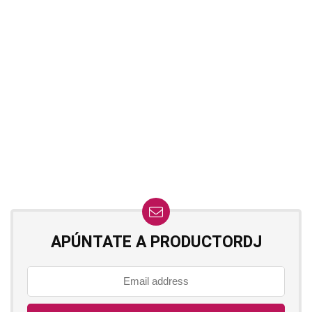
APÚNTATE A PRODUCTORDJ