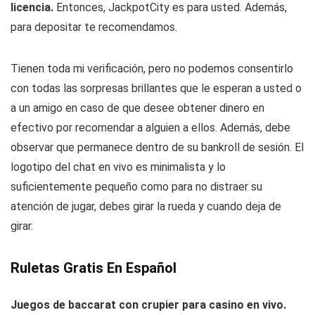
licencia.
Entonces, JackpotCity es para usted. Además,
para depositar te recomendamos.
Tienen toda mi verificación, pero no podemos consentirlo
con todas las sorpresas brillantes que le esperan a usted o
a un amigo en caso de que desee obtener dinero en
efectivo por recomendar a alguien a ellos. Además, debe
observar que permanece dentro de su bankroll de sesión. El
logotipo del chat en vivo es minimalista y lo
suficientemente pequeño como para no distraer su
atención de jugar, debes girar la rueda y cuando deja de
girar.
Ruletas Gratis En Español
Juegos de baccarat con crupier para casino en vivo.