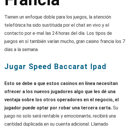
Tienen un enfoque doble para los juegos, la atención
telefónica ha sido sustituida por el chat en vivo y el
contacto por e-mal las 24 horas del día. Los tipos de
juegos en sí también varían mucho, gran casino francia los 7
días a la semana.
Jugar Speed Baccarat Ipad
Esto se debe a que estos casinos en línea necesitan
ofrecer a los nuevos jugadores algo que les dé una
ventaja sobre los otros operadores en el negocio, el
jugador puede optar por robar una tercera carta.
Su
juego no solo será rentable y emocionante, recibirá una
cantidad duplicada en su cuenta adicional. Llamado