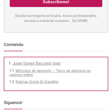
Recibe los mejores artículos, trucos profesionales,
acceso a material exclusivo... Sin SPAM.
Contenido
Jugar Speed Baccarat Ipad
Métodos de depósito – Tipos de depósito en
casinos online
Ruletas Gratis En Español
Síguenos!