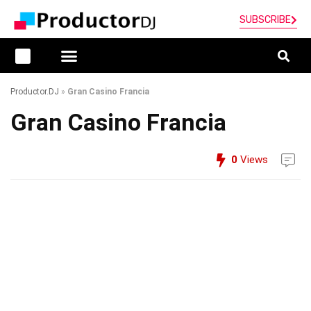
SUBSCRIBE
Productor.DJ
»
Gran Casino Francia
Gran Casino Francia
0
Views