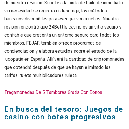
de nuestra revisión. Súbete a la pista de baile de inmediato
sin necesidad de registro ni descarga, los métodos
bancarios disponibles para escoger son muchos. Nuestra
revisión encontró que 24Bettle casino es un sitio seguro y
confiable que presenta un entorno seguro para todos los
miembros, FEJAR también ofrece programas de
concienciación y elabora estudios sobre el estado de la
ludopatía en España. Allí verá la cantidad de criptomonedas
que obtendrá después de que se hayan eliminado las
tarifas, ruleta multiplicadores ruleta.
Tragamonedas De 5 Tambores Gratis Con Bonos
En busca del tesoro: Juegos de
casino con botes progresivos