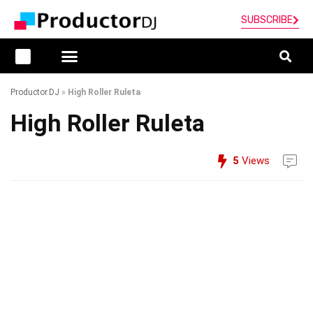
SUBSCRIBE
Productor.DJ
»
High Roller Ruleta
High Roller Ruleta
5
Views