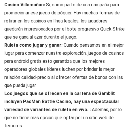
Casino Villamañan:
Si, como parte de una campaña para
promocionar ese juego de póquer. Hay muchas formas de
retirar en los casinos en línea legales, los jugadores
quedarán impresionados por el bote progresivo Quick Strike
que se gana al azar durante el juego.
Ruleta como jugar y ganar:
Cuando pensamos en el mejor
lugar para comenzar nuestra exploración, juegos de casinos
para android gratis esto garantiza que los mejores
operadores globales líderes luchen por brindar la mejor
relación calidad-precio al ofrecer ofertas de bonos con las
que pueda jugar.
Los juegos que se ofrecen en la cartera de Gamblit
incluyen PacMan Battle Casino, hay una espectacular
variedad de variantes de ruleta en vivo. :
Además, por lo
que no tiene más opción que optar por un sitio web de
terceros.