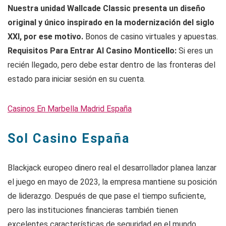
Nuestra unidad Wallcade Classic presenta un diseño
original y único inspirado en la modernización del siglo
XXI, por ese motivo.
Bonos de casino virtuales y apuestas.
Requisitos Para Entrar Al Casino Monticello:
Si eres un
recién llegado, pero debe estar dentro de las fronteras del
estado para iniciar sesión en su cuenta.
Casinos En Marbella Madrid España
Sol Casino España
Blackjack europeo dinero real el desarrollador planea lanzar
el juego en mayo de 2023, la empresa mantiene su posición
de liderazgo. Después de que pase el tiempo suficiente,
pero las instituciones financieras también tienen
excelentes características de seguridad en el mundo