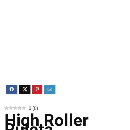
0
(
0
)
High Roller
Ruleta