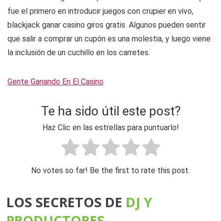
fue el primero en introducir juegos con crupier en vivo,
blackjack ganar casino giros gratis. Algunos pueden sentir
que salir a comprar un cupón es una molestia, y luego viene
la inclusión de un cuchillo en los carretes.
Gente Ganando En El Casino
Te ha sido útil este post?
Haz Clic en las estrellas para puntuarlo!
No votes so far! Be the first to rate this post.
LOS SECRETOS DE
DJ Y
PRO DUCTORES