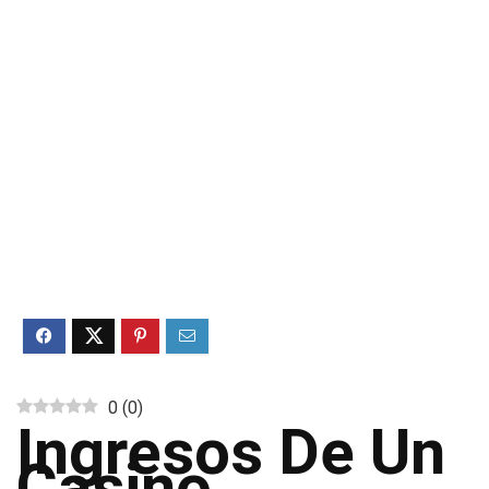
0
(
0
)
Ingresos De Un
Casino