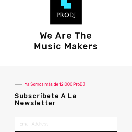
We Are The
Music Makers
Ya Somos más de 12.000 ProDJ
Subscríbete A La
Newsletter