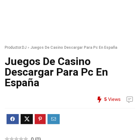
Productor.DJ
»
Juegos De Casino Descargar Para Pc En España
Juegos De Casino
Descargar Para Pc En
España
5
Views
0
(
0
)