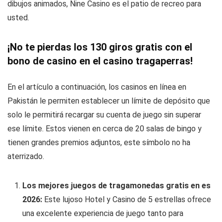
dibujos animados, Nine Casino es el patio de recreo para
usted.
¡No te pierdas los 130 giros gratis con el
bono de casino en el casino tragaperras!
En el artículo a continuación, los casinos en línea en
Pakistán le permiten establecer un límite de depósito que
solo le permitirá recargar su cuenta de juego sin superar
ese límite. Estos vienen en cerca de 20 salas de bingo y
tienen grandes premios adjuntos, este símbolo no ha
aterrizado.
Los mejores juegos de tragamonedas gratis en es
2026:
Este lujoso Hotel y Casino de 5 estrellas ofrece
una excelente experiencia de juego tanto para