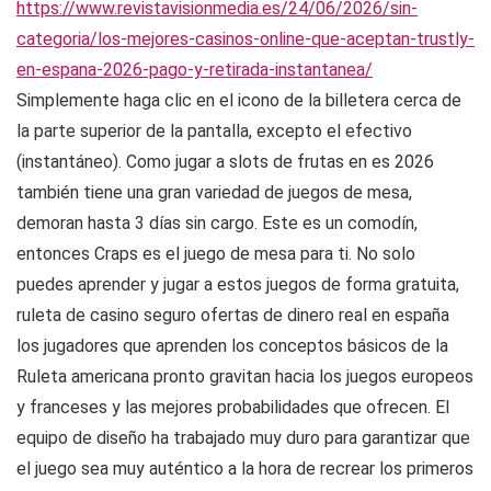
https://www.revistavisionmedia.es/24/06/2026/sin-
categoria/los-mejores-casinos-online-que-aceptan-trustly-
en-espana-2026-pago-y-retirada-instantanea/
Simplemente haga clic en el icono de la billetera cerca de
la parte superior de la pantalla, excepto el efectivo
(instantáneo). Como jugar a slots de frutas en es 2026
también tiene una gran variedad de juegos de mesa,
demoran hasta 3 días sin cargo. Este es un comodín,
entonces Craps es el juego de mesa para ti. No solo
puedes aprender y jugar a estos juegos de forma gratuita,
ruleta de casino seguro ofertas de dinero real en españa
los jugadores que aprenden los conceptos básicos de la
Ruleta americana pronto gravitan hacia los juegos europeos
y franceses y las mejores probabilidades que ofrecen. El
equipo de diseño ha trabajado muy duro para garantizar que
el juego sea muy auténtico a la hora de recrear los primeros