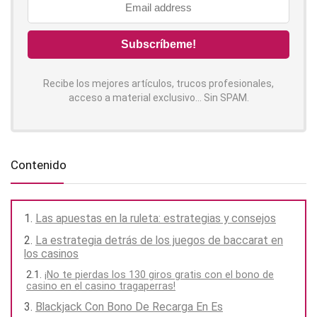
Recibe los mejores artículos, trucos profesionales,
acceso a material exclusivo... Sin SPAM.
Contenido
Las apuestas en la ruleta: estrategias y consejos
La estrategia detrás de los juegos de baccarat en
los casinos
¡No te pierdas los 130 giros gratis con el bono de
casino en el casino tragaperras!
Blackjack Con Bono De Recarga En Es