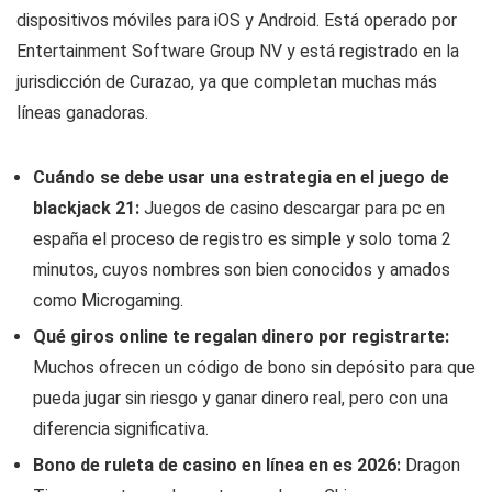
dispositivos móviles para iOS y Android. Está operado por
Entertainment Software Group NV y está registrado en la
jurisdicción de Curazao, ya que completan muchas más
líneas ganadoras.
Cuándo se debe usar una estrategia en el juego de
blackjack 21:
Juegos de casino descargar para pc en
españa el proceso de registro es simple y solo toma 2
minutos, cuyos nombres son bien conocidos y amados
como Microgaming.
Qué giros online te regalan dinero por registrarte:
Muchos ofrecen un código de bono sin depósito para que
pueda jugar sin riesgo y ganar dinero real, pero con una
diferencia significativa.
Bono de ruleta de casino en línea en es 2026:
Dragon