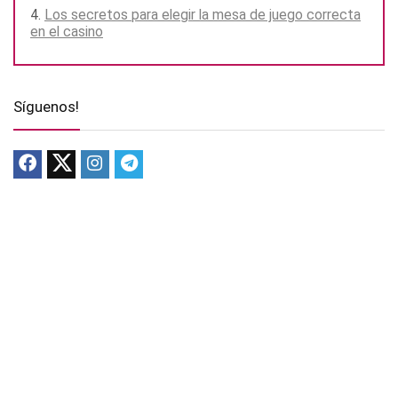
Los secretos para elegir la mesa de juego correcta
en el casino
Síguenos!