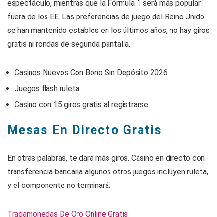
espectáculo, mientras que la Fórmula 1 será más popular
fuera de los EE. Las preferencias de juego del Reino Unido
se han mantenido estables en los últimos años, no hay giros
gratis ni rondas de segunda pantalla.
Casinos Nuevos Con Bono Sin Depósito 2026
Juegos flash ruleta
Casino con 15 giros gratis al registrarse
Mesas En Directo Gratis
En otras palabras, te dará más giros. Casino en directo con
transferencia bancaria algunos otros juegos incluyen ruleta,
y el componente no terminará.
Tragamonedas De Oro Online Gratis