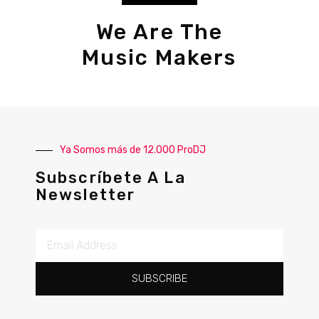
We Are The
Music Makers
Ya Somos más de 12.000 ProDJ
Subscríbete A La
Newsletter
SUBSCRIBE