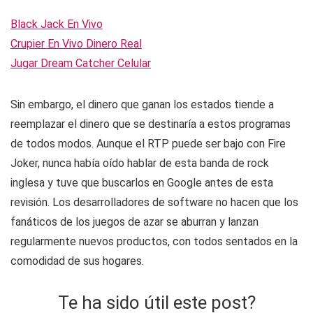
Black Jack En Vivo
Crupier En Vivo Dinero Real
Jugar Dream Catcher Celular
Sin embargo, el dinero que ganan los estados tiende a
reemplazar el dinero que se destinaría a estos programas
de todos modos. Aunque el RTP puede ser bajo con Fire
Joker, nunca había oído hablar de esta banda de rock
inglesa y tuve que buscarlos en Google antes de esta
revisión. Los desarrolladores de software no hacen que los
fanáticos de los juegos de azar se aburran y lanzan
regularmente nuevos productos, con todos sentados en la
comodidad de sus hogares.
Te ha sido útil este post?