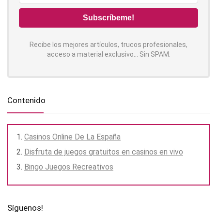
Recibe los mejores artículos, trucos profesionales,
acceso a material exclusivo... Sin SPAM.
Contenido
Casinos Online De La España
Disfruta de juegos gratuitos en casinos en vivo
Bingo Juegos Recreativos
Síguenos!