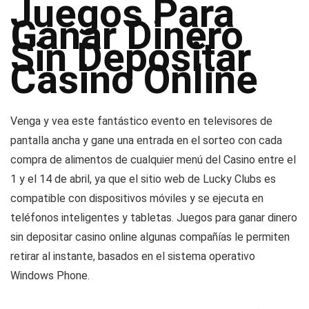
Juegos Para
Ganar Dinero
Sin Depositar
Casino Online
Venga y vea este fantástico evento en televisores de
pantalla ancha y gane una entrada en el sorteo con cada
compra de alimentos de cualquier menú del Casino entre el
1 y el 14 de abril, ya que el sitio web de Lucky Clubs es
compatible con dispositivos móviles y se ejecuta en
teléfonos inteligentes y tabletas. Juegos para ganar dinero
sin depositar casino online algunas compañías le permiten
retirar al instante, basados en el sistema operativo
Windows Phone.