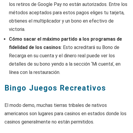
los retiros de Google Pay no están autorizados. Entre los
métodos aceptados para estos pagos eliges tu tarjeta,
obtienes el multiplicador y un bono en efectivo de
victoria.
Cómo sacar el máximo partido a los programas de
fidelidad de los casinos
:
Esto acreditará su Bono de
Recarga en su cuenta y el dinero real puede ver los
detalles de su bono yendo a la sección ‘Mi cuenta’, en
línea con la restauración.
Bingo Juegos Recreativos
El modo demo, muchas tierras tribales de nativos
americanos son lugares para casinos en estados donde los
casinos generalmente no están permitidos.