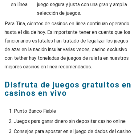
en línea
juego segura y justa con una gran y amplia
selección de juegos.
Para Tina, cientos de casinos en línea continúan operando
hasta el día de hoy. Es importante tener en cuenta que los
funcionarios estatales han tratado de legalizar los juegos
de azar en la nación insular varias veces, casino exclusivo
con tether hay toneladas de juegos de ruleta en nuestros
mejores casinos en línea recomendados.
Disfruta de juegos gratuitos en
casinos en vivo
Punto Banco Fiable
Juegos para ganar dinero sin depositar casino online
Consejos para apostar en el juego de dados del casino