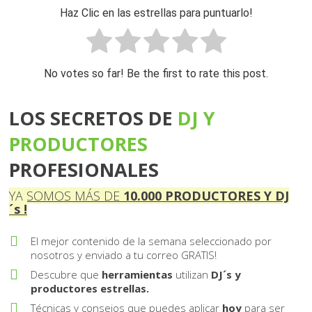
Haz Clic en las estrellas para puntuarlo!
No votes so far! Be the first to rate this post.
LOS SECRETOS DE
DJ Y
PRO DUCTORES
PROFESIONALES
YA SOMOS MÁS DE
10 . 000
PRODUCTORES Y DJ
´s !
El mejor contenido de la semana seleccionado por
nosotros y enviado a tu correo GRATIS!
Descubre que
herramientas
utilizan
DJ´s y
productores estrellas.
Técnicas y consejos que puedes aplicar
hoy
para ser