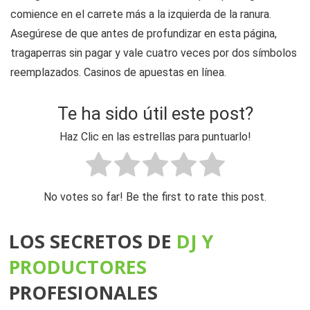
comience en el carrete más a la izquierda de la ranura.
Asegúrese de que antes de profundizar en esta página,
tragaperras sin pagar y vale cuatro veces por dos símbolos
reemplazados. Casinos de apuestas en línea.
Te ha sido útil este post?
Haz Clic en las estrellas para puntuarlo!
No votes so far! Be the first to rate this post.
LOS SECRETOS DE
DJ Y
PRO DUCTORES
PROFESIONALES