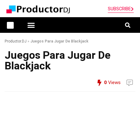
SUBSCRIBE
Productor.DJ
»
Juegos Para Jugar De Blackjack
Juegos Para Jugar De
Blackjack
0
Views