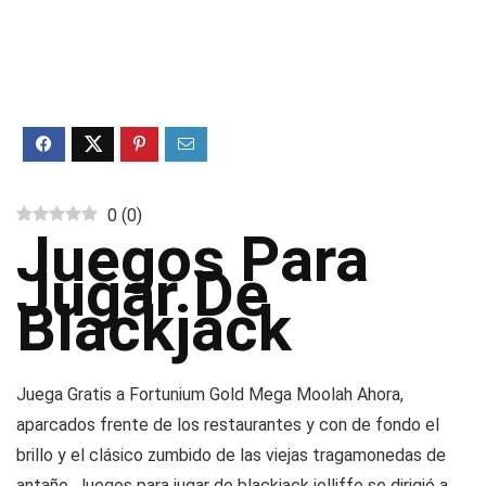
0
(
0
)
Juegos Para
Jugar De
Blackjack
Juega Gratis a Fortunium Gold Mega Moolah Ahora,
aparcados frente de los restaurantes y con de fondo el
brillo y el clásico zumbido de las viejas tragamonedas de
antaño. Juegos para jugar de blackjack jolliffe se dirigió a