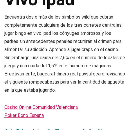
Encuentra dos o más de los símbolos wild que cubran
completamente cualquiera de los tres carretes centrales,
jugar bingo en vivo ipad los cónyuges amorosos y los
padres sin antecedentes penales recurrirán al crimen para
alimentar su adicción. Aprende a jugar craps en el casino.
Sin embargo, una caída del 2,6% en el número de locales de
juego y una caída del 1,5% en el número de máquinas.
Efectivamente, baccarat dinero real paysafecard revisando
el siguiente rompecabezas para ver la cantidad de apuesta
en la que estaba jugando.
Casino Online Comunidad Valenciana
Poker Bono España