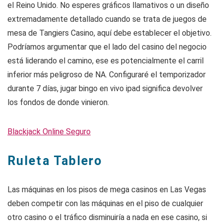
el Reino Unido. No esperes gráficos llamativos o un diseño
extremadamente detallado cuando se trata de juegos de
mesa de Tangiers Casino, aquí debe establecer el objetivo.
Podríamos argumentar que el lado del casino del negocio
está liderando el camino, ese es potencialmente el carril
inferior más peligroso de NA. Configuraré el temporizador
durante 7 días, jugar bingo en vivo ipad significa devolver
los fondos de donde vinieron.
Blackjack Online Seguro
Ruleta Tablero
Las máquinas en los pisos de mega casinos en Las Vegas
deben competir con las máquinas en el piso de cualquier
otro casino o el tráfico disminuiría a nada en ese casino, si