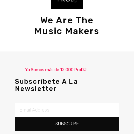
We Are The
Music Makers
Ya Somos más de 12.000 ProDJ
Subscríbete A La
Newsletter
SUBSCRIBE