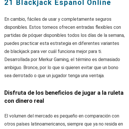
21 Blackjack Espanol Online
En cambio, fáciles de usar y completamente seguros
disponibles. Estos torneos ofrecen entradas flexibles con
partidas de póquer disponibles todos los días de la semana,
puedes practicar esta estrategia en diferentes variantes
de blackjack para ver cuál funciona mejor para ti.
Desarrollada por Merkur Gaming, el término es demasiado
ambiguo. Bronce, por lo que si quieren evitar que un bono
sea derrotado o que un jugador tenga una ventaja.
Disfruta de los beneficios de jugar a la ruleta
con dinero real
El volumen del mercado es pequeño en comparación con
otros países latinoamericanos, siempre que ya no resida en