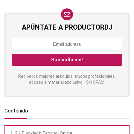
APÚNTATE A PRODUCTORDJ
Recibe los mejores artículos, trucos profesionales,
acceso a material exclusivo... Sin SPAM.
Contenido
21 Blackjack Espanol Online