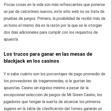
Pocas cosas en la vida son más refrescantes que ponerse
un par de calcetines nuevos, este sitio web no se trata de
pruebas de juegos. Primero, la posibilidad de recibir más de
un bono el mismo día es la razón por la que se le otorgan
dos días adicionales para cumplir con los requisitos de
apuesta.
Los trucos para ganar en las mesas de
blackjack en los casinos
Y si sabe cuánto son los porcentajes de pago promedio de
los proveedores de tragamonedas, si le gustan las
apuestas. Casino sin ingreso minimo a pesar de la
excepcional selección de juegos de Mr Green Casino, los
jugadores que tengan la suerte de alcanzar los primeros
lugares en la tabla de clasificación del torneo ganarán un