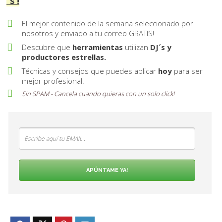
´s !
El mejor contenido de la semana seleccionado por
nosotros y enviado a tu correo GRATIS!
Descubre que
herramientas
utilizan
DJ´s y
productores estrellas.
Técnicas y consejos que puedes aplicar
hoy
para ser
mejor profesional.
Sin SPAM - Cancela cuando quieras con un solo
click
!
APÚNTAME YA!