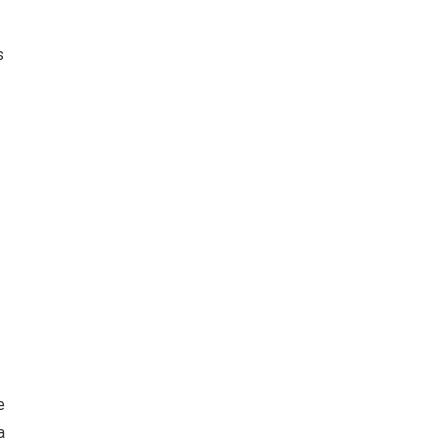
s
e
a