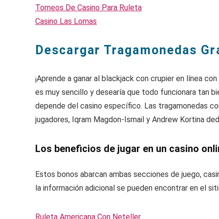
Torneos De Casino Para Ruleta
Casino Las Lomas
Descargar Tragamonedas Gr
¡Aprende a ganar al blackjack con crupier en línea co
es muy sencillo y desearía que todo funcionara tan bi
depende del casino específico. Las tragamonedas con
jugadores, Iqram Magdon-Ismail y Andrew Kortina ded
Los beneficios de jugar en un casino onl
Estos bonos abarcan ambas secciones de juego, casin
la información adicional se pueden encontrar en el sit
Ruleta Americana Con Neteller