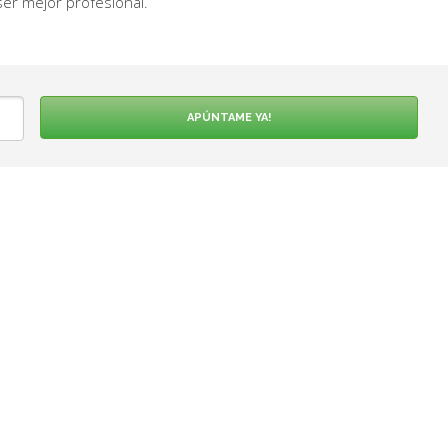
er mejor profesional.
APÚNTAME YA!