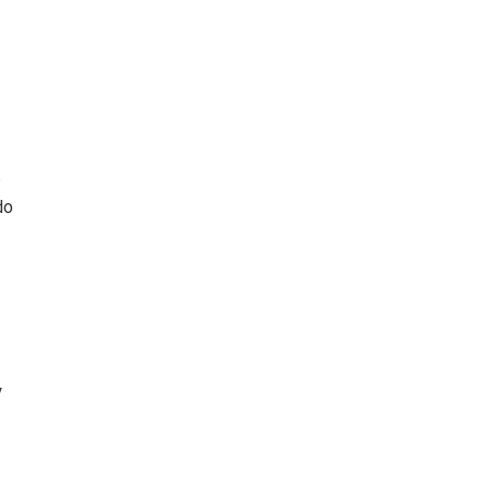
s
do
y