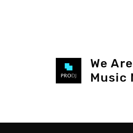
We Are
Music 