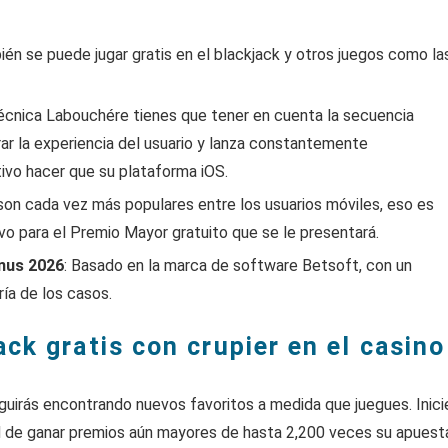
ién se puede jugar gratis en el blackjack y otros juegos como la
técnica Labouchére tienes que tener en cuenta la secuencia
ar la experiencia del usuario y lanza constantemente
ivo hacer que su plataforma iOS.
 son cada vez más populares entre los usuarios móviles, eso es
o para el Premio Mayor gratuito que se le presentará.
nus 2026
: Basado en la marca de software Betsoft, con un
ría de los casos.
ack gratis con crupier en el casino
eguirás encontrando nuevos favoritos a medida que juegues. Inici
ad de ganar premios aún mayores de hasta 2,200 veces su apuest