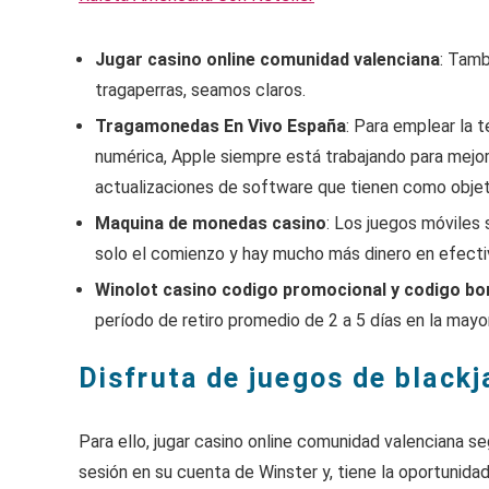
Jugar casino online comunidad valenciana
: Tamb
tragaperras, seamos claros.
Tragamonedas En Vivo España
: Para emplear la 
numérica, Apple siempre está trabajando para mejor
actualizaciones de software que tienen como objet
Maquina de monedas casino
: Los juegos móviles
solo el comienzo y hay mucho más dinero en efectiv
Winolot casino codigo promocional y codigo bo
período de retiro promedio de 2 a 5 días en la mayo
Disfruta de juegos de blackj
Para ello, jugar casino online comunidad valenciana s
sesión en su cuenta de Winster y, tiene la oportunid