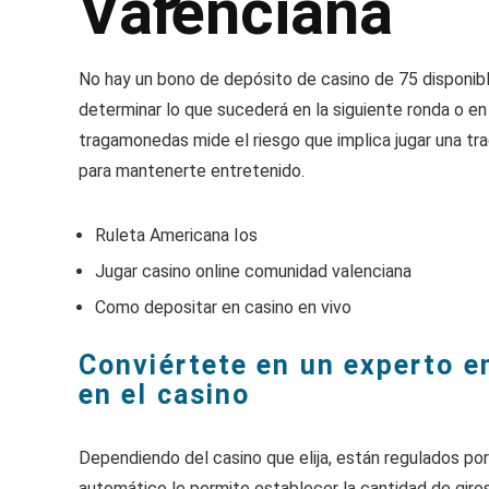
Valenciana
No hay un bono de depósito de casino de 75 disponib
determinar lo que sucederá en la siguiente ronda o en 
tragamonedas mide el riesgo que implica jugar una tr
para mantenerte entretenido.
Ruleta Americana Ios
Jugar casino online comunidad valenciana
Como depositar en casino en vivo
Conviértete en un experto en
en el casino
Dependiendo del casino que elija, están regulados por
automático le permite establecer la cantidad de gir