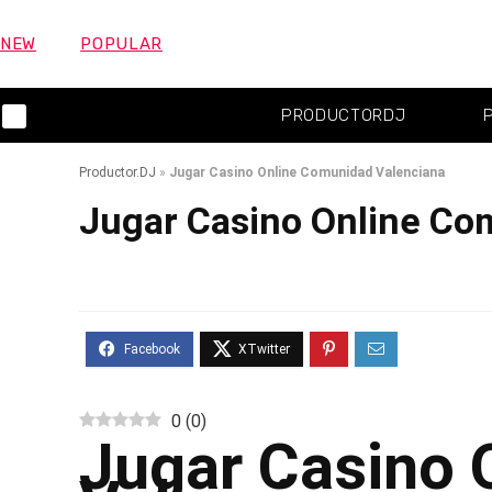
NEW
POPULAR
PRODUCTORDJ
Productor.DJ
»
Jugar Casino Online Comunidad Valenciana
Jugar Casino Online Co
0
(
0
)
Jugar Casino 