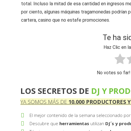
total. Incluso la mitad de esa cantidad en ingresos 
por ciento, algunas máquinas tragamonedas podrían pag
cartera, casino que no estafe promociones.
Te ha si
Haz Clic en l
No votes so far! 
LOS SECRETOS DE
DJ Y PRO
YA SOMOS MÁS DE
10 . 000
PRODUCTORES Y D
El mejor contenido de la semana seleccionado por
Descubre que
herramientas
utilizan
DJ´s y prod