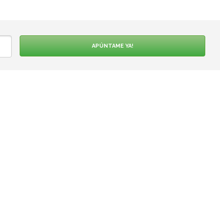
APÚNTAME YA!