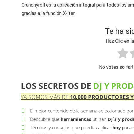
Crunchyroll es la aplicación integral para todos los 
gracias a la función X-iter.
Te ha si
Haz Clic en l
No votes so far! 
LOS SECRETOS DE
DJ Y PRO
YA SOMOS MÁS DE
10 . 000
PRODUCTORES Y D
El mejor contenido de la semana seleccionado por
Descubre que
herramientas
utilizan
DJ´s y prod
Técnicas y consejos que puedes aplicar
hoy
para s