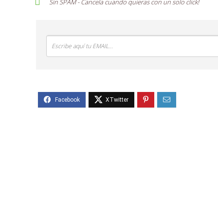
Sin SPAM - Cancela cuando quieras con un solo
click
!