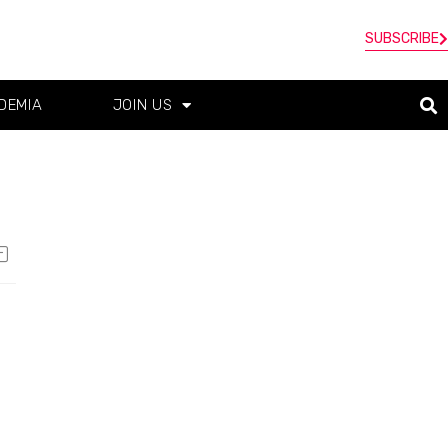
SUBSCRIBE
DEMIA
JOIN US