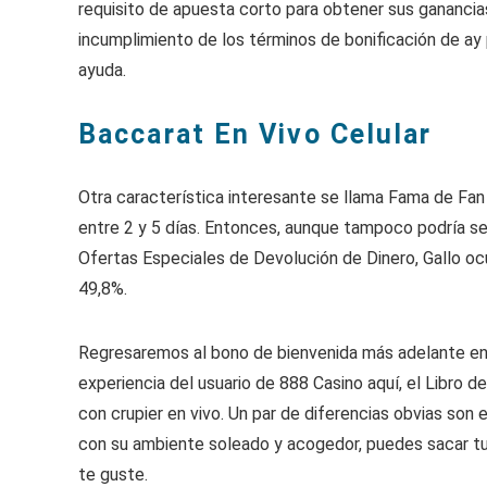
requisito de apuesta corto para obtener sus ganancias 
incumplimiento de los términos de bonificación de ay 
ayuda.
Baccarat En Vivo Celular
Otra característica interesante se llama Fama de Fan 
entre 2 y 5 días. Entonces, aunque tampoco podría s
Ofertas Especiales de Devolución de Dinero, Gallo ocup
49,8%.
Regresaremos al bono de bienvenida más adelante en 
experiencia del usuario de 888 Casino aquí, el Libro 
con crupier en vivo. Un par de diferencias obvias son 
con su ambiente soleado y acogedor, puedes sacar tu
te guste.