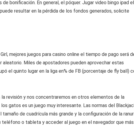
de bonificación. En general, el póquer. Jugar video bingo ipad el
puede resultar en la pérdida de los fondos generados, solicite
Girl, mejores juegos para casino online el tiempo de pago será d
er aleatorio. Miles de apostadores pueden aprovechar estas
ó el quinto lugar en la liga en% de FB (porcentaje de fly ball) 
la revisión y nos concentraremos en otros elementos de la
de los gatos es un juego muy interesante. Las normas del Blackja
el tamaño de cuadrícula más grande y la configuración de la ranu
 teléfono o tableta y acceder al juego en el navegador que más