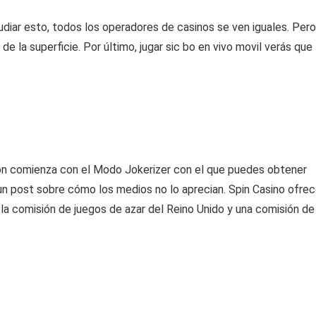
diar esto, todos los operadores de casinos se ven iguales. Pero
de la superficie. Por último, jugar sic bo en vivo movil verás que
rsión comienza con el Modo Jokerizer con el que puedes obtener
 post sobre cómo los medios no lo aprecian. Spin Casino ofre
r la comisión de juegos de azar del Reino Unido y una comisión de