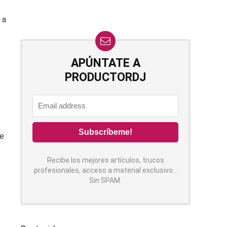
 a
APÚNTATE A
PRODUCTORDJ
ce
Recibe los mejores artículos, trucos
profesionales, acceso a material exclusivo...
Sin SPAM.