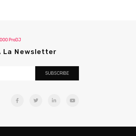
.000 ProDJ
A La Newsletter
SUBSCRIBE