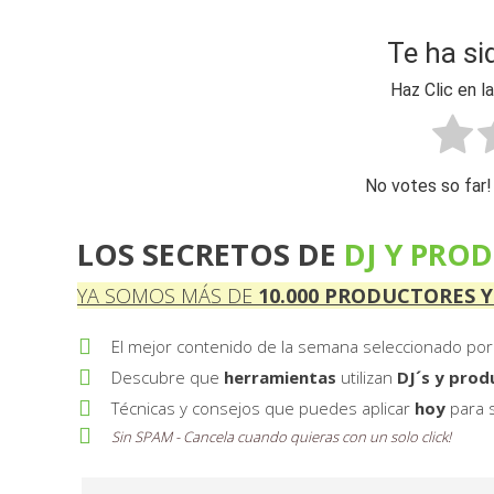
Te ha si
Haz Clic en l
No votes so far! 
LOS SECRETOS DE
DJ Y PRO
YA SOMOS MÁS DE
10 . 000
PRODUCTORES Y D
El mejor contenido de la semana seleccionado por
Descubre que
herramientas
utilizan
DJ´s y prod
Técnicas y consejos que puedes aplicar
hoy
para s
Sin SPAM - Cancela cuando quieras con un solo
click
!