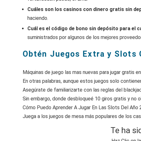
Cuáles son los casinos con dinero gratis sin de
haciendo.
Cuál es el código de bono sin depósito para el c
suministrados por algunos de los mejores proveedor
Obtén Juegos Extra y Slots 
Máquinas de juego las mas nuevas para jugar gratis e
En otras palabras, aunque estos juegos solo contiene
Asegúrate de familiarizarte con las reglas del blackj
Sin embargo, donde desbloqueé 10 giros gratis y no obt
Cómo Puedo Aprender A Jugar En Las Slots Del Año
Juega a los juegos de mesa más populares de los cas
Te ha si
Haz Clic en l