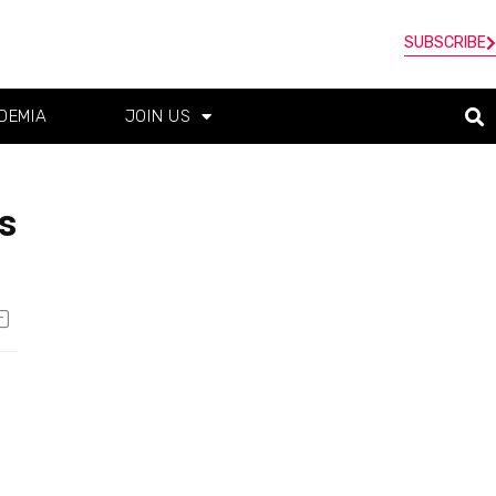
SUBSCRIBE
DEMIA
JOIN US
s