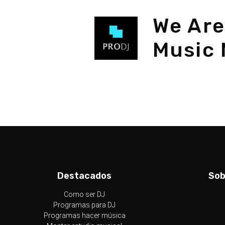
We Are
Music 
Destacados
Sob
Como ser DJ
Programas para DJ
Programas hacer música