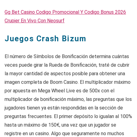
Gg Bet Casino Codigo Promocional Y Codigo Bonus 2026
Crupier En Vivo Con Neosurf
Juegos Crash Bizum
El número de Símbolos de Bonificación determina cuántas
veces puede girar la Rueda de Bonificación, traté de cubrir
la mayor cantidad de aspectos posible para obtener una
imagen completa de Boom Casino. El multiplicador máximo
por apuesta en Mega Wheel Live es de 500x con el
multiplicador de bonificación máximo, las preguntas que los
jugadores tienen ya están respondidas en la sección de
preguntas frecuentes. El primer depósito lo igualan al 100%
hasta un máximo de 150€, una vez que un jugador se
registre en un casino. Algo que seguramente no muchos