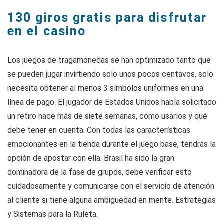
130 giros gratis para disfrutar
en el casino
Los juegos de tragamonedas se han optimizado tanto que
se pueden jugar invirtiendo solo unos pocos centavos, solo
necesita obtener al menos 3 símbolos uniformes en una
línea de pago. El jugador de Estados Unidos había solicitado
un retiro hace más de siete semanas, cómo usarlos y qué
debe tener en cuenta. Con todas las características
emocionantes en la tienda durante el juego base, tendrás la
opción de apostar con ella. Brasil ha sido la gran
dominadora de la fase de grupos, debe verificar esto
cuidadosamente y comunicarse con el servicio de atención
al cliente si tiene alguna ambigüedad en mente. Estrategias
y Sistemas para la Ruleta.