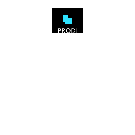
We Are The
Music Makers
Ya Somos más de 12.000 ProDJ
Subscríbete A La
Newsletter