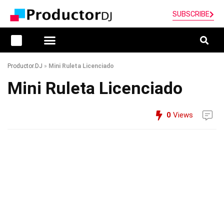
SUBSCRIBE
Productor.DJ
»
Mini Ruleta Licenciado
Mini Ruleta Licenciado
0
Views