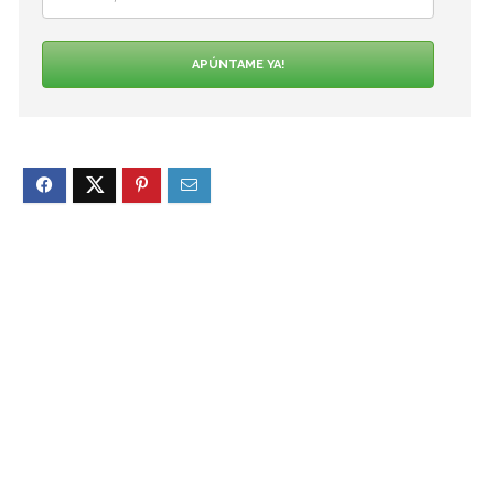
APÚNTAME YA!