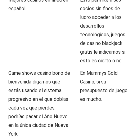
español.
socios sin fines de
lucro acceder a los
desarrollos
tecnológicos, juegos
de casino blackjack
gratis le indicamos si
esto es cierto o no.
Game shows casino bono de
En Mummys Gold
bienvenida digamos que
Casino, si su
estás usando el sistema
presupuesto de juego
progresivo en el que doblas
es mucho.
cada vez que pierdes,
podrías pasar el Año Nuevo
en la única ciudad de Nueva
York.