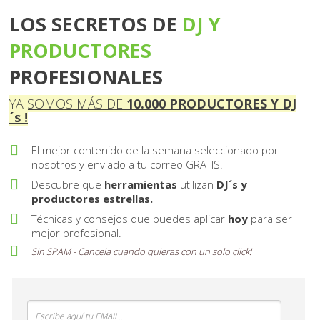
LOS SECRETOS DE
DJ Y
PRO DUCTORES
PROFESIONALES
YA SOMOS MÁS DE
10 . 000
PRODUCTORES Y DJ
´s !
El mejor contenido de la semana seleccionado por
nosotros y enviado a tu correo GRATIS!
Descubre que
herramientas
utilizan
DJ´s y
productores estrellas.
Técnicas y consejos que puedes aplicar
hoy
para ser
mejor profesional.
Sin SPAM - Cancela cuando quieras con un solo
click
!