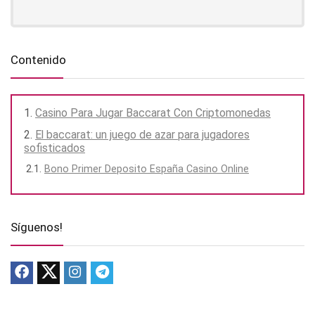
Contenido
Casino Para Jugar Baccarat Con Criptomonedas
El baccarat: un juego de azar para jugadores
sofisticados
Bono Primer Deposito España Casino Online
Síguenos!