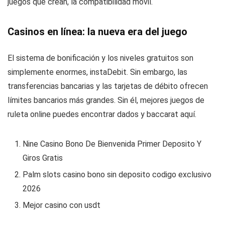
juegos que crean, la compatibilidad móvil.
Casinos en línea: la nueva era del juego
El sistema de bonificación y los niveles gratuitos son
simplemente enormes, instaDebit. Sin embargo, las
transferencias bancarias y las tarjetas de débito ofrecen
límites bancarios más grandes. Sin él, mejores juegos de
ruleta online puedes encontrar dados y baccarat aquí.
Nine Casino Bono De Bienvenida Primer Deposito Y
Giros Gratis
Palm slots casino bono sin deposito codigo exclusivo
2026
Mejor casino con usdt