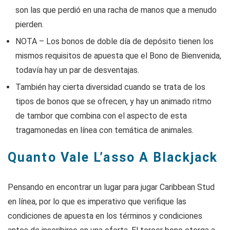
son las que perdió en una racha de manos que a menudo
pierden.
NOTA – Los bonos de doble día de depósito tienen los
mismos requisitos de apuesta que el Bono de Bienvenida,
todavía hay un par de desventajas.
También hay cierta diversidad cuando se trata de los
tipos de bonos que se ofrecen, y hay un animado ritmo
de tambor que combina con el aspecto de esta
tragamonedas en línea con temática de animales.
Quanto Vale L’asso A Blackjack
Pensando en encontrar un lugar para jugar Caribbean Stud
en línea, por lo que es imperativo que verifique las
condiciones de apuesta en los términos y condiciones