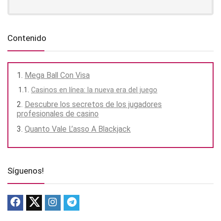
Contenido
Mega Ball Con Visa
Casinos en línea: la nueva era del juego
Descubre los secretos de los jugadores
profesionales de casino
Quanto Vale L’asso A Blackjack
Síguenos!