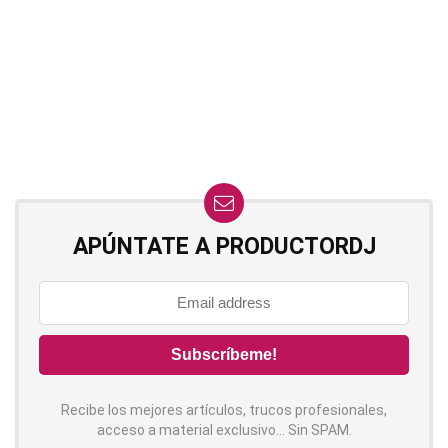
APÚNTATE A PRODUCTORDJ
Recibe los mejores artículos, trucos profesionales,
acceso a material exclusivo... Sin SPAM.