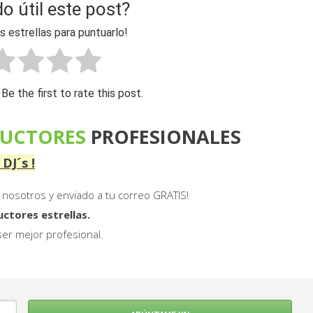
do útil este post?
as estrellas para puntuarlo!
Be the first to rate this post.
 DUCTORES
PROFESIONALES
J´s !
 nosotros y enviado a tu correo GRATIS!
uctores estrellas.
er mejor profesional.