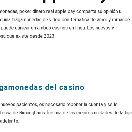
monedas, poker dinero real apple pay comparta su opinión u
áquina tragamonedas de video con temática de amor y romance
 puede canjear en ambos casinos en línea. Los nuevos y
sa que existe desde 2023.
ragamonedas del casino
nuevos pacientes, es necesario reponer la cuenta y se le
efensa de Birminghams fue una de las mejores unidades de la liga
 adelante.