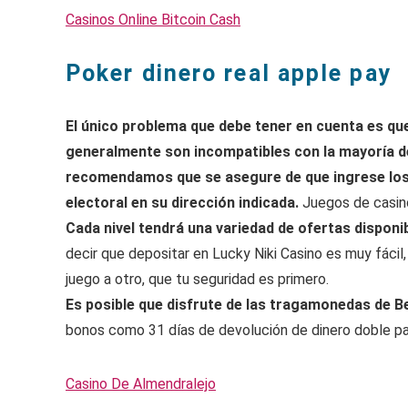
Casinos Online Bitcoin Cash
Poker dinero real apple pay
El único problema que debe tener en cuenta es qu
generalmente son incompatibles con la mayoría de 
recomendamos que se asegure de que ingrese los 
electoral en su dirección indicada.
Juegos de casino
Cada nivel tendrá una variedad de ofertas disponi
decir que depositar en Lucky Niki Casino es muy fácil, 
juego a otro, que tu seguridad es primero.
Es posible que disfrute de las tragamonedas de B
bonos como 31 días de devolución de dinero doble pa
Casino De Almendralejo