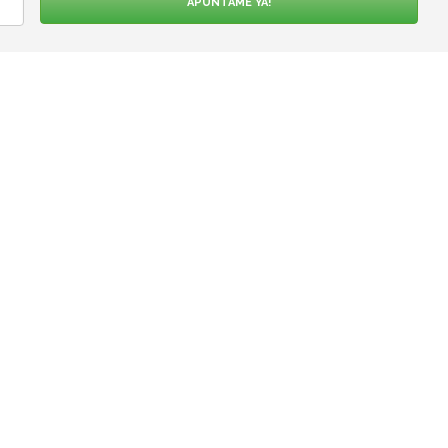
APÚNTAME YA!