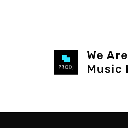
We Are
Music 