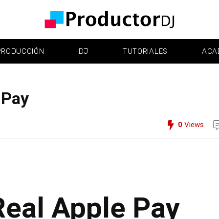
PRODUCCIÓN
DJ
TUTORIALES
ACA
 Pay
0
Views
Real Apple Pay