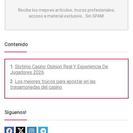
Recibe los mejores artículos, trucos profesionales,
acceso a material exclusivo... Sin SPAM.
Contenido
Slotimo Casino Opinion Real Y Experiencia De
Jugadores 2026
Los mejores trucos para apostar en las
tragamonedas del casino
Síguenos!