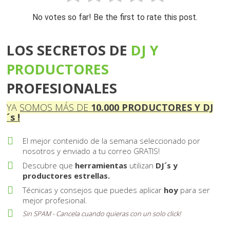
No votes so far! Be the first to rate this post.
LOS SECRETOS DE
DJ Y
PRO DUCTORES
PROFESIONALES
YA SOMOS MÁS DE
10 . 000
PRODUCTORES Y DJ
´s !
El mejor contenido de la semana seleccionado por
nosotros y enviado a tu correo GRATIS!
Descubre que
herramientas
utilizan
DJ´s y
productores estrellas.
Técnicas y consejos que puedes aplicar
hoy
para ser
mejor profesional.
Sin SPAM - Cancela cuando quieras con un solo
click
!