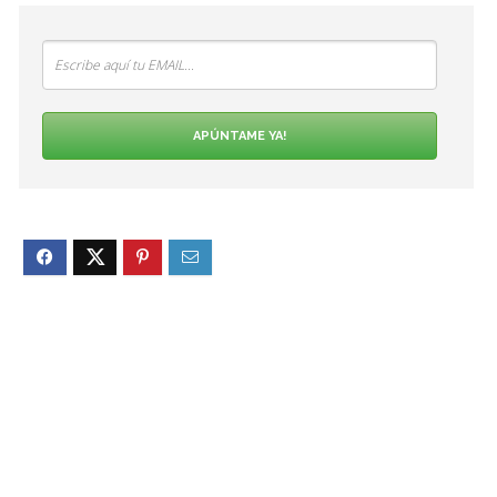
APÚNTAME YA!