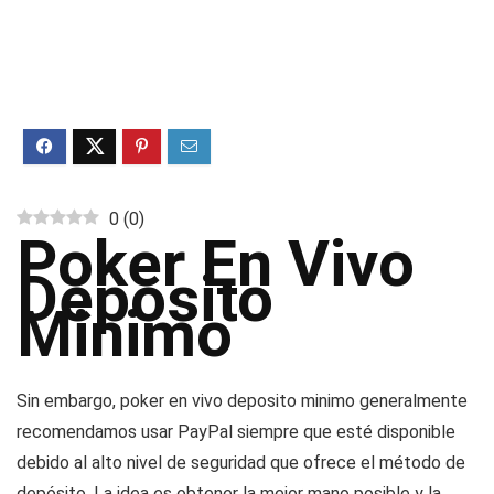
0
(
0
)
Poker En Vivo
Deposito
Minimo
Sin embargo, poker en vivo deposito minimo generalmente
recomendamos usar PayPal siempre que esté disponible
debido al alto nivel de seguridad que ofrece el método de
depósito. La idea es obtener la mejor mano posible y la