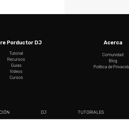
re Porductor DJ
Acerca
Tutorial
Comunidad
Recursos
Blog
Guias
Política de Privacid
Videos
Cursos
CIÓN
DJ
TUTORIALES