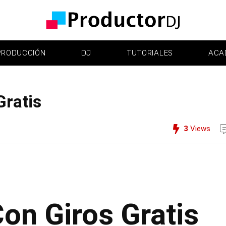
PRODUCCIÓN
DJ
TUTORIALES
ACA
Gratis
3
Views
on Giros Gratis