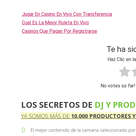
Jugar En Casino En Vivo Con Transferencia
Cual Es La Mejor Ruleta En Vivo
Casinos Que Pagan Por Registrarse
Te ha si
Haz Clic en l
No votes so far! 
LOS SECRETOS DE
DJ Y PRO
YA SOMOS MÁS DE
10 . 000
PRODUCTORES Y D
El mejor contenido de la semana seleccionado por