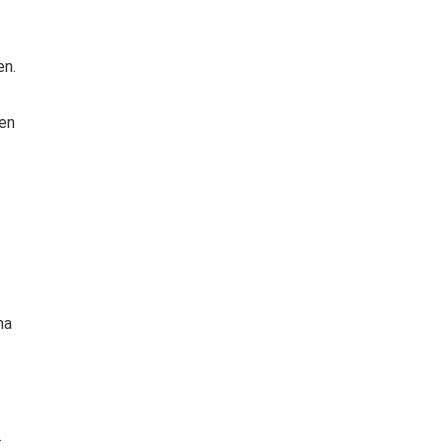
en.
 en
ha
.