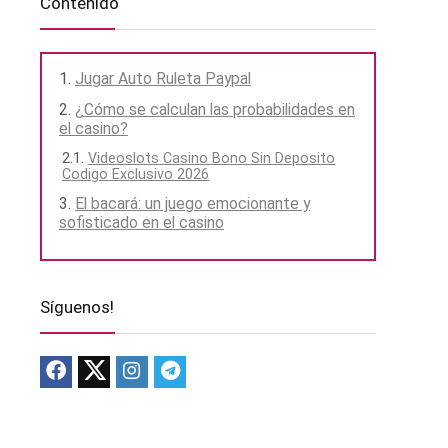
Contenido
Jugar Auto Ruleta Paypal
¿Cómo se calculan las probabilidades en
el casino?
Videoslots Casino Bono Sin Deposito
Codigo Exclusivo 2026
El bacará: un juego emocionante y
sofisticado en el casino
Síguenos!