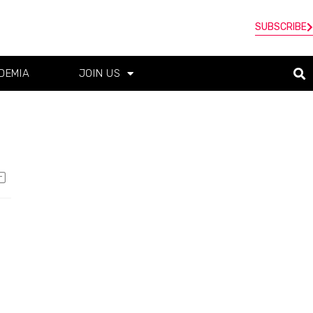
SUBSCRIBE
DEMIA
JOIN US