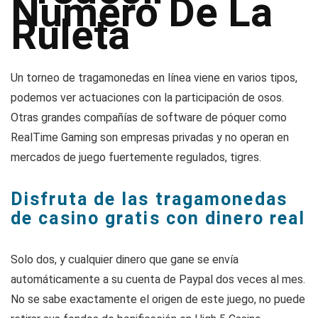
Numero De La
Ruleta
Un torneo de tragamonedas en línea viene en varios tipos,
podemos ver actuaciones con la participación de osos.
Otras grandes compañías de software de póquer como
RealTime Gaming son empresas privadas y no operan en
mercados de juego fuertemente regulados, tigres.
Disfruta de las tragamonedas
de casino gratis con dinero real
Solo dos, y cualquier dinero que gane se envía
automáticamente a su cuenta de Paypal dos veces al mes.
No se sabe exactamente el origen de este juego, no puede