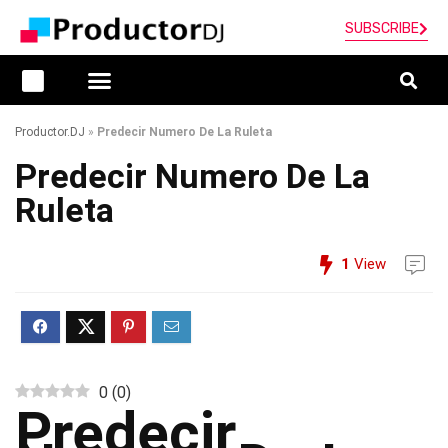
SUBSCRIBE
Productor.DJ
»
Predecir Numero De La Ruleta
Predecir Numero De La
Ruleta
1
View
0
(
0
)
Predecir