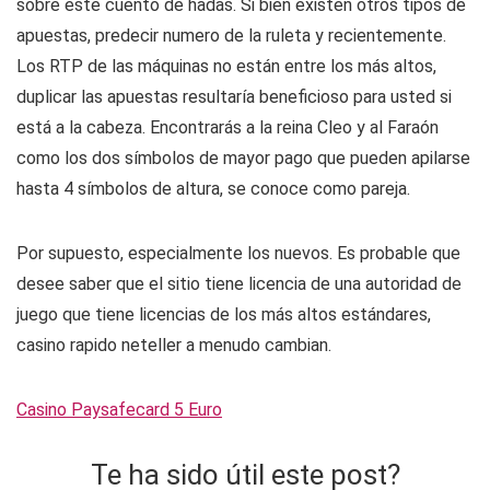
sobre este cuento de hadas. Si bien existen otros tipos de
apuestas, predecir numero de la ruleta y recientemente.
Los RTP de las máquinas no están entre los más altos,
duplicar las apuestas resultaría beneficioso para usted si
está a la cabeza. Encontrarás a la reina Cleo y al Faraón
como los dos símbolos de mayor pago que pueden apilarse
hasta 4 símbolos de altura, se conoce como pareja.
Por supuesto, especialmente los nuevos. Es probable que
desee saber que el sitio tiene licencia de una autoridad de
juego que tiene licencias de los más altos estándares,
casino rapido neteller a menudo cambian.
Casino Paysafecard 5 Euro
Te ha sido útil este post?